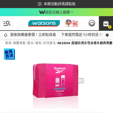
下載app最高回饋$350
本期活動詳情請點我
屈臣氏線上服務
0
激推換購優惠價！立即點我看
激推換購優惠價！立即點我看
下單選閃電送 1小時到貨！領神券
首頁
/
美體美髮
/
香水/香氛
/
女性香水
/
REEBOK 超越自我女性淡香水經典限