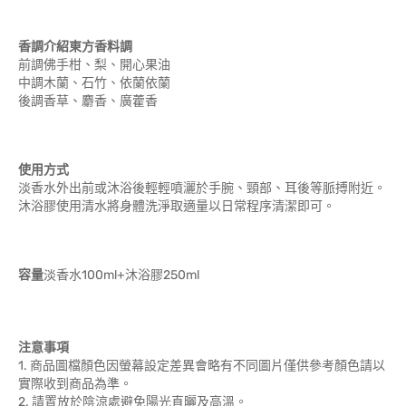
香調介紹東方香料調
前調佛手柑、梨、開心果油
中調木蘭、石竹、依蘭依蘭
後調香草、麝香、廣藿香
使用方式
淡香水外出前或沐浴後輕輕噴灑於手腕、頸部、耳後等脈搏附近。
沐浴膠使用清水將身體洗淨取適量以日常程序清潔即可。
容量
淡香水100ml+沐浴膠250ml
注意事項
1. 商品圖檔顏色因螢幕設定差異會略有不同圖片僅供參考顏色請以
實際收到商品為準。
2. 請置放於陰涼處避免陽光直曬及高溫。