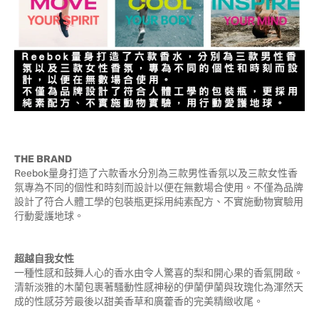
THE BRAND
Reebok量身打造了六款香水分別為三款男性香氛以及三款女性香
氛專為不同的個性和時刻而設計以便在無數場合使用。不僅為品牌
設計了符合人體工學的包裝瓶更採用純素配方、不實施動物實驗用
行動愛護地球。
超越自我女性
一種性感和鼓舞人心的香水由令人驚喜的梨和開心果的香氣開啟。
清新淡雅的木蘭包裹著騷動性感神秘的伊蘭伊蘭與玫瑰化為渾然天
成的性感芬芳最後以甜美香草和廣藿香的完美精緻收尾。