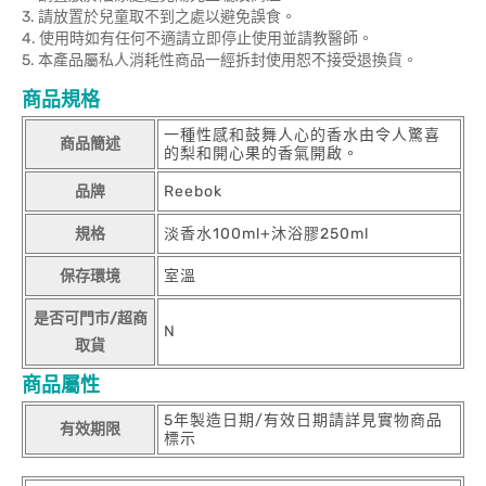
3. 請放置於兒童取不到之處以避免誤食。
4. 使用時如有任何不適請立即停止使用並請教醫師。
5. 本產品屬私人消耗性商品一經拆封使用恕不接受退換貨。
商品規格
一種性感和鼓舞人心的香水由令人驚喜
商品簡述
的梨和開心果的香氣開啟。
品牌
Reebok
規格
淡香水100ml+沐浴膠250ml
保存環境
室溫
是否可門市/超商
N
取貨
商品屬性
5年製造日期/有效日期請詳見實物商品
有效期限
標示