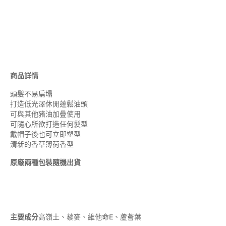
商品詳情
頭髮不易扁塌
打造低光澤休閒蓬鬆油頭
可與其他豬油加疊使用
可隨心所欲打造任何髮型
戴帽子後也可立即塑型
清新的香草薄荷香型
原廠兩種包裝隨機出貨
主要成分
高嶺土、藜麥、維他命E、蘆薈葉