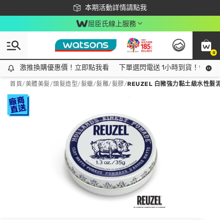
下載app最高回饋$350
本期活動詳情請點我
屈臣氏線上服務
0
激推換購優惠價！立即點我看
激推換購優惠價！立即點我看
下單選閃電送 1小時到貨！領神券
首頁
/
美體美髮
/
頭髮造型
/
髮蠟/髮雕/髮膠
/
REUZEL 白豬強力黏土級水性髮泥