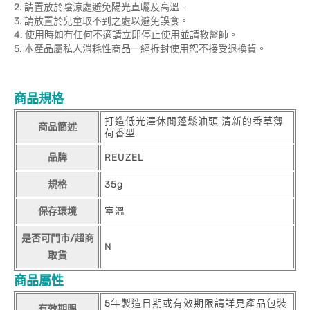
2. 請置放於陰涼處避免陽光直曬及高溫。
3. 請放置於兒童取不到之處以避免誤食。
4. 使用時如有任何不適請立即停止使用並請教醫師。
5. 本產品屬私人消耗性商品一經拆封使用恕不接受退換貨。
商品規格
打造低光澤休閒蓬鬆油頭 清新的香草薄
商品簡述
荷香型
品牌
REUZEL
規格
35g
保存環境
室溫
是否可門市/超商
N
取貨
商品屬性
5年製造日期或有效期限請詳見產品包裝
有效期限