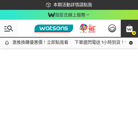
下載app最高回饋$350
本期活動詳情請點我
屈臣氏線上服務
0
激推換購優惠價！立即點我看
激推換購優惠價！立即點我看
下單選閃電送 1小時到貨！領神券