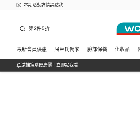
本期活動詳情請點我
下載app最高回饋$350
善存
第2件5折
最新會員優惠
屈臣氏獨家
臉部保養
化妝品
激推換購優惠價！立即點我看