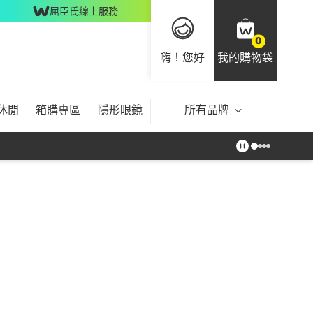
屈臣氏線上服務
0
嗨！您好
我的購物袋
休閒
箱購專區
隱形眼鏡
所有品牌