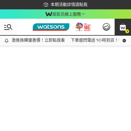
下載app最高回饋$350
本期活動詳情請點我
屈臣氏線上服務
0
激推換購優惠價！立即點我看
激推換購優惠價！立即點我看
下單選閃電送 1小時到貨！領神券