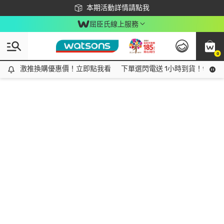
下載app最高回饋$350
本期活動詳情請點我
屈臣氏線上服務
0
激推換購優惠價！立即點我看
激推換購優惠價！立即點我看
下單選閃電送 1小時到貨！領神券