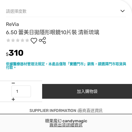
請選擇度數
ReVia
6.50 蕾美日拋隱形眼鏡10片裝 清新琉璃
310
$
依據醫療器材管理法規定，本產品僅限「實體門市」銷售，請選擇門市取貨與
付款。
加入購物袋
SUPPLIER INFORMATION :廠商直送資訊
糖果魔幻 candymagic
廠商出貨詳細資訊