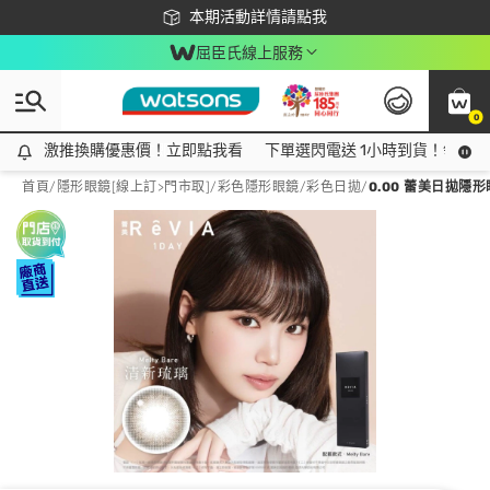
下載app最高回饋$350
本期活動詳情請點我
屈臣氏線上服務
0
激推換購優惠價！立即點我看
激推換購優惠價！立即點我看
下單選閃電送 1小時到貨！領神券
首頁
/
隱形眼鏡[線上訂>門市取]
/
彩色隱形眼鏡
/
彩色日拋
/
0.00 蕾美日拋隱