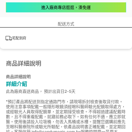
進入廠商專店逛逛，湊免運
配送方式
宅配到府
商品詳細說明
商品詳細說明
詳細介紹
此為廠商直送商品， 預計出貨日2-5天
*預訂產品將配送到指定通路門市，請現場拆封檢查後取貨付款。
使用注意事項配戴一般隱形眼鏡須經眼科醫師驗光配鏡取得處方，
或經驗光人員取得配鏡單，並定期接受檢查。不得超過建議配戴時
數，且不得重複配戴，就寢前務必取下。如有任何不適，應立即就
醫。使用後請投入垃圾桶，勿丟入馬桶或水槽。提醒您選購前應先
至眼科醫療院所或驗光所驗配，依產品說明書正確配戴，並定期回
診。客服信箱 info@candymagic.com.tw服務時間周一至周五