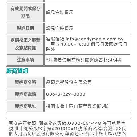
有效期間或保存
請見盒裝標示
期限
製造日期
請見盒裝標示
客服信箱 info@candymagic.com.tw
定期校正之服務
一至五 10:00~18:00 例假日及國定假日
及據點資訊
除外
注意事項
*消費者使用前應詳閱醫療器材說明書
廠商資訊
製造商名稱
晶碩光學股份有限公司
製造商電話
886-3-329-8808
製造商地址
桃園市龜山區山頂里興業街5號
藥商許可執照: 藥商諮詢專線:0800-051-148 許可執照字
號:北市衛藥販松字第620101C611號 藥商名稱:台灣屈臣氏
個人用品商店股份有限公司 藥商地址:台北市松山區八德路