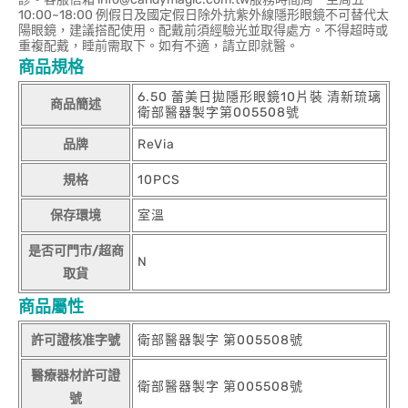
10:00~18:00 例假日及國定假日除外抗紫外線隱形眼鏡不可替代太
陽眼鏡，建議搭配使用。配戴前須經驗光並取得處方。不得超時或
重複配戴，睡前需取下。如有不適，請立即就醫。
商品規格
6.50 蕾美日拋隱形眼鏡10片裝 清新琉璃
商品簡述
衛部醫器製字第005508號
品牌
ReVia
規格
10PCS
保存環境
室溫
是否可門市/超商
N
取貨
商品屬性
許可證核准字號
衛部醫器製字 第005508號
醫療器材許可證
衛部醫器製字 第005508號
號