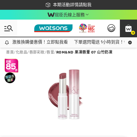
下載app最高回饋$350
本期活動詳情請點我
屈臣氏線上服務
0
激推換購優惠價！立即點我看
激推換購優惠價！立即點我看
下單選閃電送 1小時到貨！領神券
首頁
/
化妝品
/
唇部彩妝
/
唇膏
/
ROM&ND 果凍唇膏 07 山竹奶凍