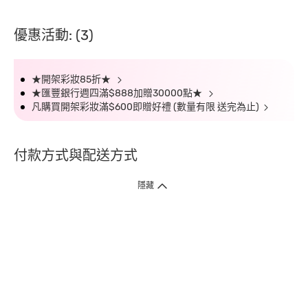
優惠活動: (3)
★開架彩妝85折★
★匯豐銀行週四滿$888加贈30000點★
凡購買開架彩妝滿$600即贈好禮 (數量有限 送完為止)
付款方式與配送方式
隱藏