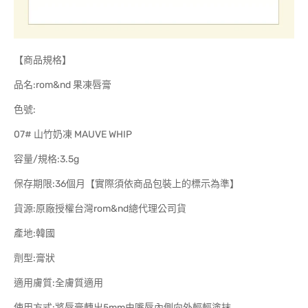
【商品規格】
品名:rom&nd 果凍唇膏
色號:
07# 山竹奶凍 MAUVE WHIP
容量/規格:3.5g
保存期限:36個月【實際須依商品包裝上的標示為準】
貨源:原廠授權台灣rom&nd總代理公司貨
產地:韓國
劑型:膏狀
適用膚質:全膚質適用
使用方式:將唇膏轉出5mm由嘴唇內側向外輕輕塗抹