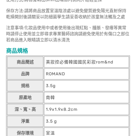
保存方法:請將商品放置室溫陰涼處以避免變質避免陽光直射保持
乾燥開封後請關妥以防細菌孳生請妥善收納於孩童無法觸及之處
注意事項:化妝品使用中或者使用後出現紅點、腫脹、發癢等異常
時請停止使用並立即尋求專業醫師諮詢請避免使用於有傷口之部位
若商品進入眼睛請立即以清水清洗
商品規格
商品簡述
美妝控必備韓國國民彩妝rom&nd
品牌
ROMAND
規格
3.5g
原產地
南韓
深、寬、高
1.9x1.9x8.2cm
淨重
3.5 g
保存環境
室溫