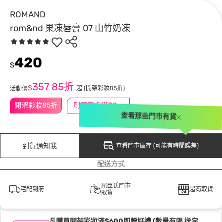
ROMAND
rom&nd 果凍唇膏 07 山竹奶凍
420
$
357
85折
$
起
(開架彩妝85折)
活動價
開架彩妝85折
刷滙豐卡滿$888送3萬點
查看那些門市有貨
到貨通知我
查看門市庫存 (可能有時間誤差)
配送方式
屈臣氏門市
宅配到府
超商取貨
取貨
凡購買開架彩妝滿$600即贈好禮 (數量有限 送完