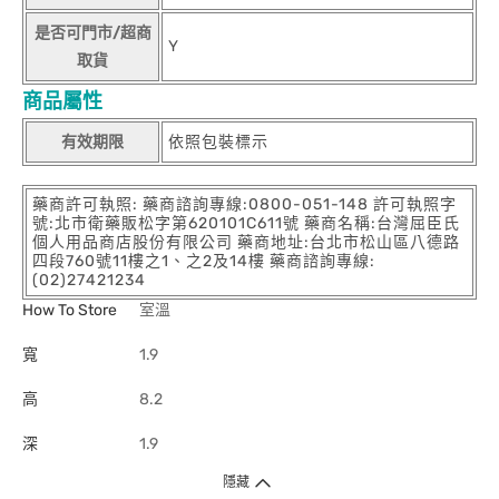
是否可門市/超商
Y
取貨
商品屬性
有效期限
依照包裝標示
藥商許可執照: 藥商諮詢專線:0800-051-148 許可執照字
號:北市衛藥販松字第620101C611號 藥商名稱:台灣屈臣氏
個人用品商店股份有限公司 藥商地址:台北市松山區八德路
四段760號11樓之1、之2及14樓 藥商諮詢專線:
(02)27421234
How To Store
室溫
寬
1.9
高
8.2
深
1.9
隱藏