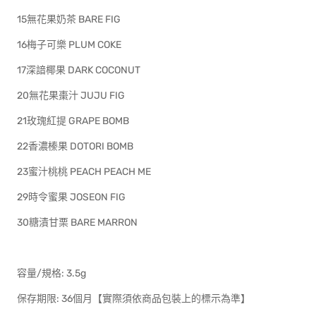
15無花果奶茶 BARE FIG
16梅子可樂 PLUM COKE
17深諳椰果 DARK COCONUT
20無花果棗汁 JUJU FIG
21玫瑰紅提 GRAPE BOMB
22香濃榛果 DOTORI BOMB
23蜜汁桃桃 PEACH PEACH ME
29時令蜜果 JOSEON FIG
30糖漬甘栗 BARE MARRON
容量/規格: 3.5g
保存期限: 36個月【實際須依商品包裝上的標示為準】