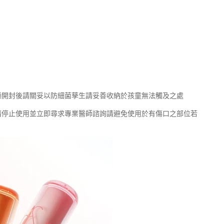
燥開封後請關妥以防細菌孳生請妥善收納於孩童無法觸及之處
請停止使用並立即尋求專業醫師諮詢請避免使用於有傷口之部位若