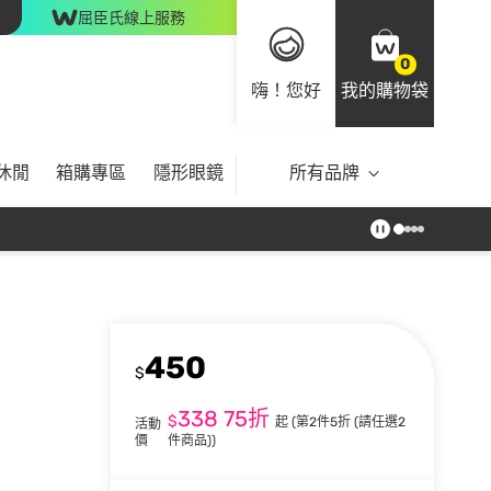
屈臣氏線上服務
0
嗨！您好
我的購物袋
休閒
箱購專區
隱形眼鏡
所有品牌
450
$
338
75折
$
起
(第2件5折 (請任選2
活動
價
件商品))