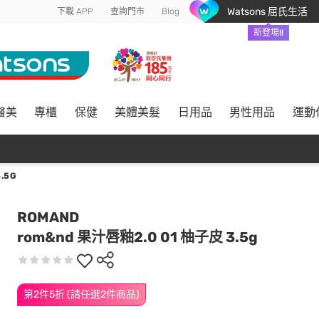
Watsons 屈氏生活
下載 APP
查詢門市
Blog
新登場!!
醫美
專櫃
保健
美體美髮
日用品
男性用品
運動
.5G
ROMAND
rom&nd 果汁唇釉2.0 01 柚子皮 3.5g
第2件5折 (請任選2件商品)