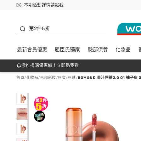
本期活動詳情請點我
下載app最高回饋$350
善存
第2件5折
最新會員優惠
屈臣氏獨家
臉部保養
化妝品
激推換購優惠價！立即點我看
首頁
/
化妝品
/
唇部彩妝
/
唇蜜/唇釉
/
ROM&ND 果汁唇釉2.0 01 柚子皮 3