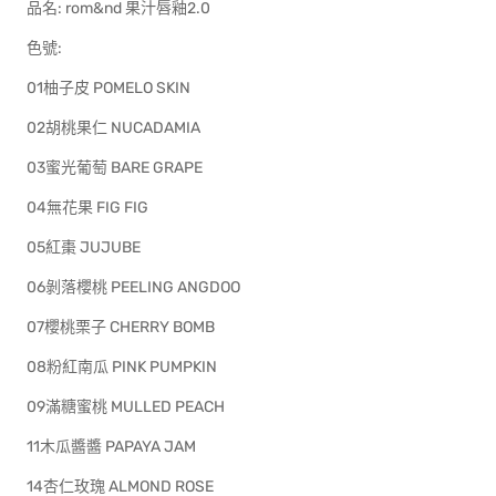
品名: rom&nd 果汁唇釉2.0
色號:
01柚子皮 POMELO SKIN
02胡桃果仁 NUCADAMIA
03蜜光葡萄 BARE GRAPE
04無花果 FIG FIG
05紅棗 JUJUBE
06剝落櫻桃 PEELING ANGDOO
07櫻桃栗子 CHERRY BOMB
08粉紅南瓜 PINK PUMPKIN
09滿糖蜜桃 MULLED PEACH
11木瓜醬醬 PAPAYA JAM
14杏仁玫瑰 ALMOND ROSE