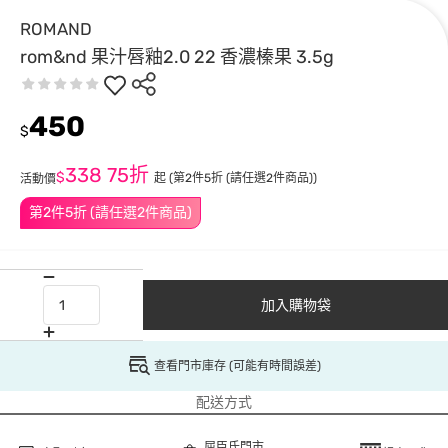
ROMAND
rom&nd 果汁唇釉2.0 22 香濃榛果 3.5g
450
$
338
75折
$
起
(第2件5折 (請任選2件商品))
活動價
第2件5折 (請任選2件商品)
加入購物袋
查看門市庫存 (可能有時間誤差)
配送方式
屈臣氏門市