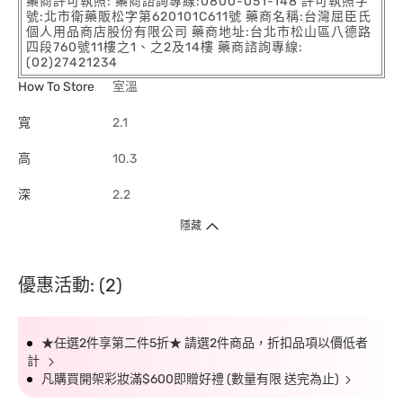
藥商許可執照: 藥商諮詢專線:0800-051-148 許可執照字
號:北市衛藥販松字第620101C611號 藥商名稱:台灣屈臣氏
個人用品商店股份有限公司 藥商地址:台北市松山區八德路
四段760號11樓之1、之2及14樓 藥商諮詢專線:
(02)27421234
How To Store
室溫
寬
2.1
高
10.3
深
2.2
隱藏
優惠活動: (2)
★任選2件享第二件5折★ 請選2件商品，折扣品項以價低者
計
凡購買開架彩妝滿$600即贈好禮 (數量有限 送完為止)