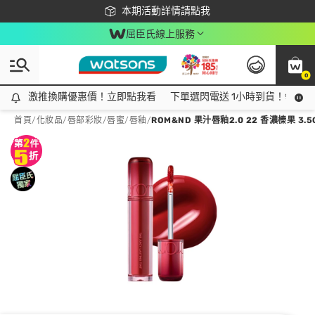
下載app最高回饋$350
本期活動詳情請點我
屈臣氏線上服務
0
激推換購優惠價！立即點我看
激推換購優惠價！立即點我看
下單選閃電送 1小時到貨！領神券
首頁
/
化妝品
/
唇部彩妝
/
唇蜜/唇釉
/
ROM&ND 果汁唇釉2.0 22 香濃榛果 3.5