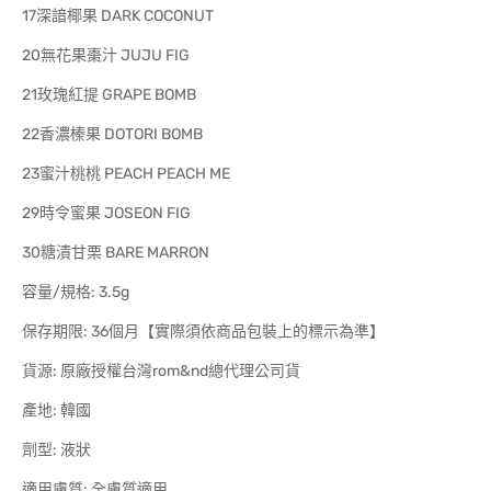
17深諳椰果 DARK COCONUT
20無花果棗汁 JUJU FIG
21玫瑰紅提 GRAPE BOMB
22香濃榛果 DOTORI BOMB
23蜜汁桃桃 PEACH PEACH ME
29時令蜜果 JOSEON FIG
30糖漬甘栗 BARE MARRON
容量/規格: 3.5g
保存期限: 36個月【實際須依商品包裝上的標示為準】
貨源: 原廠授權台灣rom&nd總代理公司貨
產地: 韓國
劑型: 液狀
適用膚質: 全膚質適用