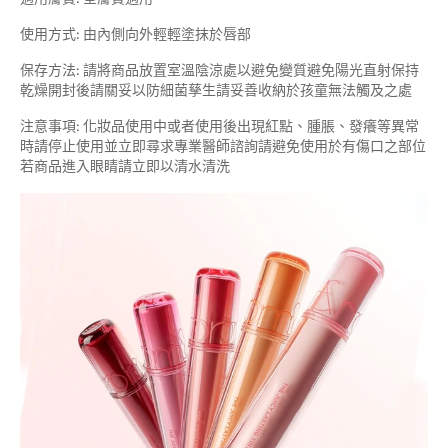
使用方式: 由內側向外輕輕塗抹於唇部
保存方法: 請將商品放置室溫陰涼處以避免變質避免陽光直射保持
乾燥開封後請關妥以防細菌孳生請妥善收納於孩童無法觸及之處
注意事項: 化妝品使用中或者使用後出現紅點、腫脹、發癢等異常
時請停止使用並立即尋求專業醫師諮詢請避免使用於有傷口之部位
若商品進入眼睛請立即以清水清洗