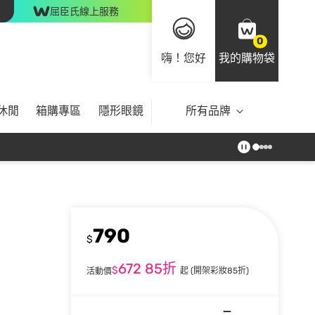
屈臣氏線上服務
0
嗨！您好
我的購物袋
休閒
箱購專區
隱形眼鏡
所有品牌
790
$
672
85折
$
起
(開架彩妝85折)
活動價