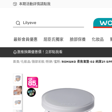
本期活動詳情請點我
下載app最高回饋$350
K beauty
Lilyeve
最新會員優惠
屈臣氏獨家
臉部保養
化妝品
激推換購優惠價！立即點我看
首頁
/
化妝品
/
臉部彩妝
/
粉餅/蜜粉
/
ROM&ND 柔焦氣墊 02 純潔21 SPF