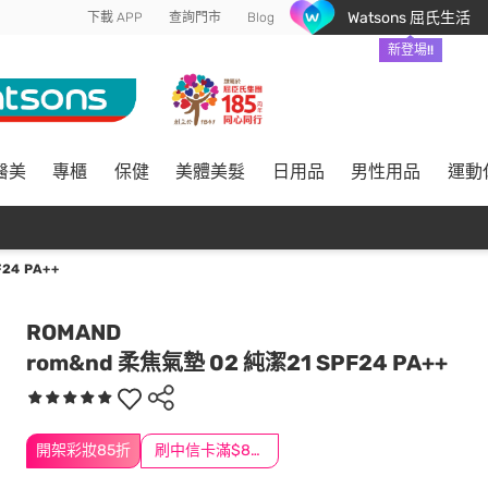
Watsons 屈氏生活
下載 APP
查詢門市
Blog
新登場!!
醫美
專櫃
保健
美體美髮
日用品
男性用品
運動
24 PA++
ROMAND
rom&nd 柔焦氣墊 02 純潔21 SPF24 PA++
開架彩妝85折
刷中信卡滿$888送3萬點