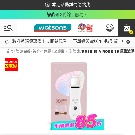
下載app最高回饋$350
本期活動詳情請點我
屈臣氏線上服務
0
激推換購優惠價！立即點我看
激推換購優惠價！立即點我看
下單選閃電送 1小時到貨！領神券
首頁
/
臉部保養
/
美容小家電
/
潔膚儀 / 洗臉機
/
ROSE IS A ROSE 3D超聲