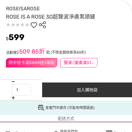
ROSEISAROSE
ROSE IS A ROSE 3D超聲波淨膚黑頭鏟
599
$
509
85折
$
起
(不限金額結帳享85折)
活動價
刷中信卡滿$888送3萬點
醫美/護膚滿$1200送$200
加入購物袋
查看門市庫存 (可能有時間誤差)
配送方式
屈臣氏門市