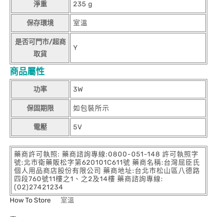
淨重
235 g
保存環境
室溫
是否可門市/超商
Y
取貨
商品屬性
功率
3W
保固期限
如包裝所示
電壓
5V
藥商許可執照: 藥商諮詢專線:0800-051-148 許可執照字
號:北市衛藥販松字第620101C611號 藥商名稱:台灣屈臣氏
個人用品商店股份有限公司 藥商地址:台北市松山區八德路
四段760號11樓之1、之2及14樓 藥商諮詢專線:
(02)27421234
How To Store
室溫