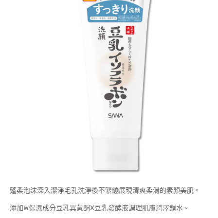
蓬柔泡沫深入潔淨毛孔洗淨後不緊繃展現清爽柔滑的素顏美肌。
添加W保濕成分豆乳異黃酮X豆乳發酵液調理肌膚潤澤鎖水。