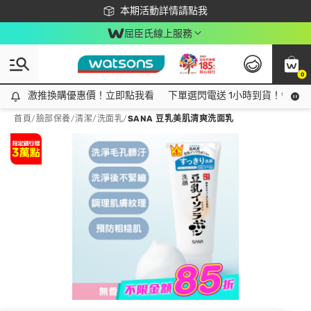
下載app最高回饋$350
本期活動詳情請點我
屈臣氏線上服務
0
激推換購優惠價！立即點我看
激推換購優惠價！立即點我看
下單選閃電送 1小時到貨！領神券
首頁
/
臉部保養
/
清潔
/
洗面乳
/
SANA 豆乳美肌清爽洗面乳