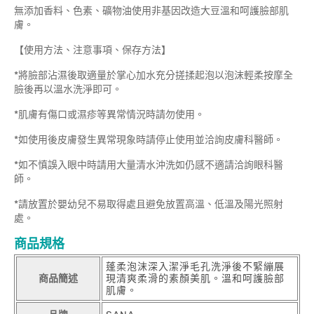
無添加香料、色素、礦物油使用非基因改造大豆溫和呵護臉部肌
膚。
【使用方法、注意事項、保存方法】
*將臉部沾濕後取適量於掌心加水充分搓揉起泡以泡沫輕柔按摩全
臉後再以溫水洗淨即可。
*肌膚有傷口或濕疹等異常情況時請勿使用。
*如使用後皮膚發生異常現象時請停止使用並洽詢皮膚科醫師。
*如不慎誤入眼中時請用大量清水沖洗如仍感不適請洽詢眼科醫
師。
*請放置於嬰幼兒不易取得處且避免放置高溫、低溫及陽光照射
處。
商品規格
蓬柔泡沫深入潔淨毛孔洗淨後不緊繃展
商品簡述
現清爽柔滑的素顏美肌。溫和呵護臉部
肌膚。