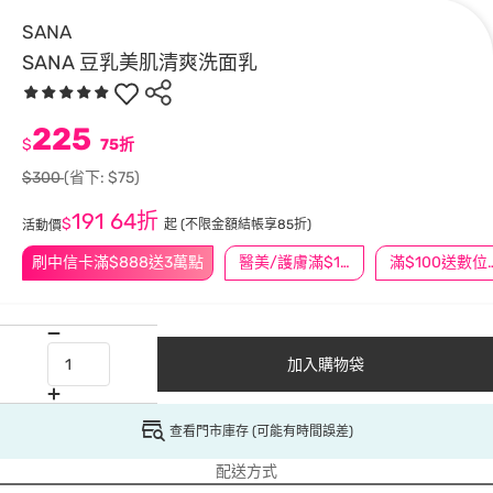
SANA
SANA 豆乳美肌清爽洗面乳
225
$
75折
$300
(省下: $75)
191
64折
$
起
(不限金額結帳享85折)
活動價
刷中信卡滿$888送3萬點
醫美/護膚滿$1200送$200
滿$100
加入購物袋
查看門市庫存 (可能有時間誤差)
配送方式