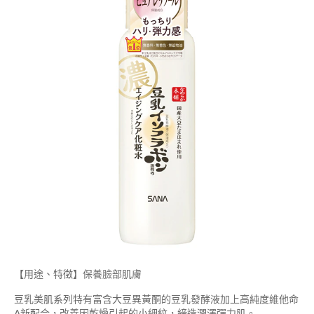
【用途、特徵】保養臉部肌膚
豆乳美肌系列特有富含大豆異黃酮的豆乳發酵液加上高純度維他命
A新配合，改善因乾燥引起的小細紋，締造潤澤彈力肌。