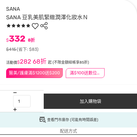
SANA
SANA 豆乳美肌緊緻潤澤化妝水Ｎ
332
$
8折
$415
(省下: $83)
282
68折
$
起
(不限金額結帳享85折)
活動價
醫美/護膚滿$1200送$200
滿$100送數位印花
加入購物袋
查看門市庫存 (可能有時間誤差)
配送方式