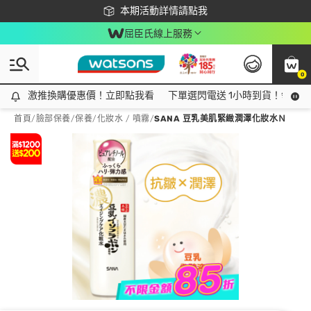
下載app最高回饋$350
本期活動詳情請點我
屈臣氏線上服務
0
激推換購優惠價！立即點我看
激推換購優惠價！立即點我看
下單選閃電送 1小時到貨！領神券
首頁
/
臉部保養
/
保養
/
化妝水 / 噴霧
/
SANA 豆乳美肌緊緻潤澤化妝水Ｎ