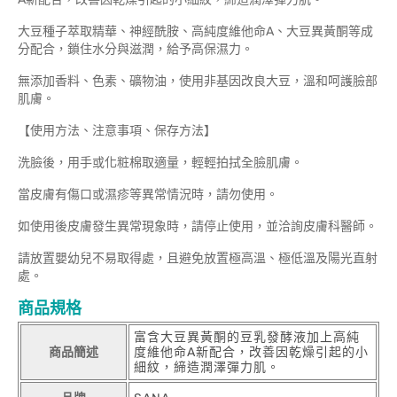
大豆種子萃取精華、神經酰胺、高純度維他命A、大豆異黃酮等成
分配合，鎖住水分與滋潤，給予高保濕力。
無添加香料、色素、礦物油，使用非基因改良大豆，溫和呵護臉部
肌膚。
【使用方法、注意事項、保存方法】
洗臉後，用手或化粧棉取適量，輕輕拍拭全臉肌膚。
當皮膚有傷口或濕疹等異常情況時，請勿使用。
如使用後皮膚發生異常現象時，請停止使用，並洽詢皮膚科醫師。
請放置嬰幼兒不易取得處，且避免放置極高溫、極低溫及陽光直射
處。
商品規格
富含大豆異黃酮的豆乳發酵液加上高純
商品簡述
度維他命A新配合，改善因乾燥引起的小
細紋，締造潤澤彈力肌。