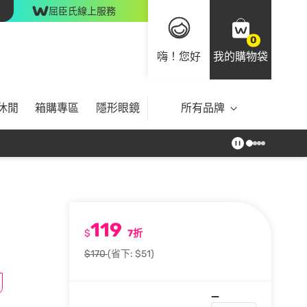
屈臣氏線上服務
0
嗨！您好
我的購物袋
休閒
箱購專區
隱形眼鏡
所有品牌
119
$
7折
$170
(省下: $51)