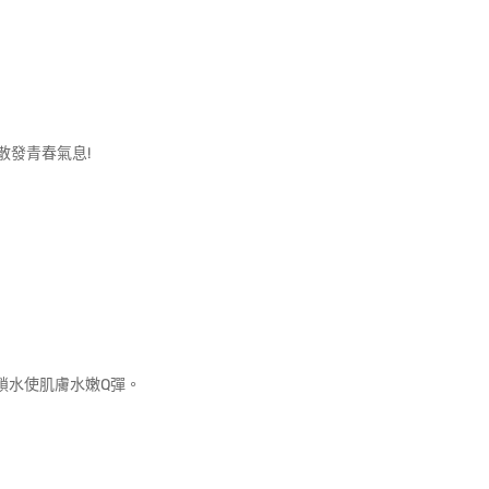
散發青春氣息!
層鎖水使肌膚水嫩Q彈。