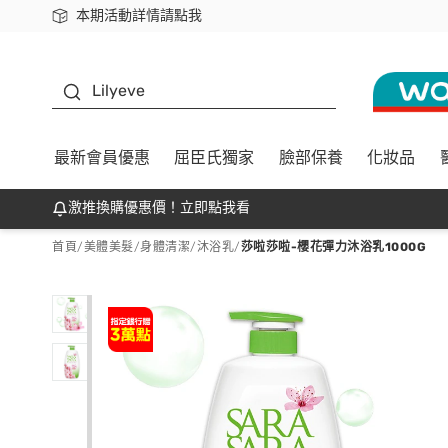
本期活動詳情請點我
下載app最高回饋$350
K beauty
Lilyeve
最新會員優惠
屈臣氏獨家
臉部保養
化妝品
激推換購優惠價！立即點我看
首頁
/
美體美髮
/
身體清潔
/
沐浴乳
/
莎啦莎啦-櫻花彈力沐浴乳1000G