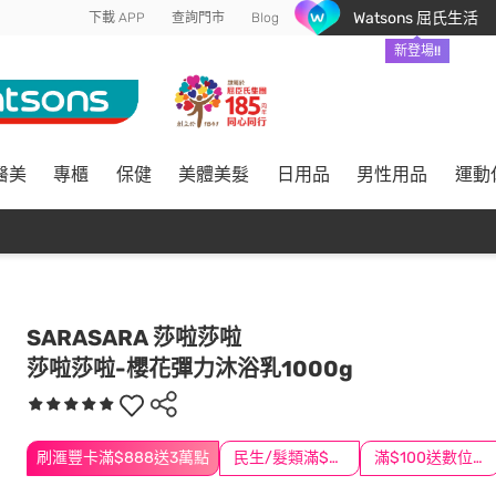
Watsons 屈氏生活
下載 APP
查詢門市
Blog
新登場!!
醫美
專櫃
保健
美體美髮
日用品
男性用品
運動
SARASARA 莎啦莎啦
莎啦莎啦-櫻花彈力沐浴乳1000g
刷滙豐卡滿$888送3萬點
民生/髮類滿$388送舒潔冰巾
滿$100送數位印花