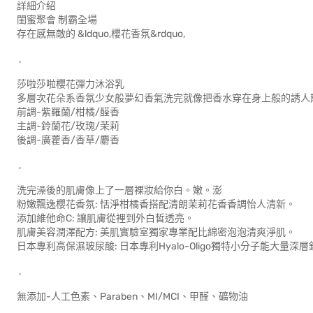
詳細介紹
閨蜜聚會 制霸全場
存在感無敵的 &ldquo,櫻花香氛&rdquo,
,
莎啦莎啦櫻花彈力沐浴乳
多層次花朵系香氛少女般夢幻香氣洗完就像把香水穿在身上般的誘人
前調-紫羅蘭/柑橘/醛香
主調-鈴蘭花/玫瑰/茉莉
後調-廣藿香/香草/麝香
,
洗完澡後的肌膚像上了一層裸妝給你白。嫩。澎
粉嫩飄逸櫻花香氛: 恬淨柑橘香搭配清朗茉莉花香香調怡人清新。
添加維他命C: 讓肌膚從裡到外白皙透亮。
肌膚美容潤澤配方: 美肌實驗室獨家專業配比綿密泡泡清爽淨肌。
日本專利高保濕玻尿酸: 日本專利Hyalo-Oligo獨特小分子能大量深
,
無添加-人工色素、Paraben、MI/MCI、甲醛、礦物油