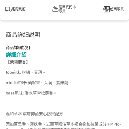
屈臣氏門市
宅配到府
超商取貨
取貨
商品詳細說明
商品詳細說明
詳細介紹
【茉莉麝香】
top前味: 柑橘、青葙。
middle中味: 仙客來、茉莉、紫羅蘭。
base尾味: 香水草雪松麝香。
溫和草本 潔膚抑菌安心防禦配方
添加百里香、迷迭香、岩蘭草精油草本複合物和抗菌成分IPMP(o-