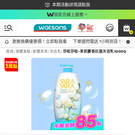
下載app最高回饋$350
本期活動詳情請點我
屈臣氏線上服務
0
激推換購優惠價！立即點我看
激推換購優惠價！立即點我看
下單選閃電送 1小時到貨！領神券
首頁
/
美體美髮
/
身體清潔
/
沐浴乳
/
莎啦莎啦-茉莉麝香抗菌沐浴乳1000G