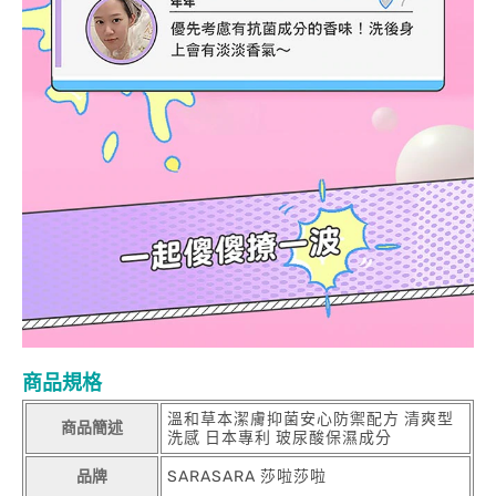
商品規格
溫和草本潔膚抑菌安心防禦配方 清爽型
商品簡述
洗感 日本專利 玻尿酸保濕成分
品牌
SARASARA 莎啦莎啦