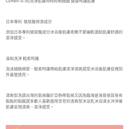
Cymen-5-ol)洗淨肌膚同時抑制細菌 健康呵護肌膚
日本專利 玻尿酸保濕成分
添加日本專利玻尿酸成分沐浴後肌膚柔嫩不緊繃乾澀給肌膚舒適的
潔淨感受。
溫和洗淨 輕柔呵護
泡沫細緻綿密、輕柔呵護帶給肌膚潔淨清爽感受沐浴後肌膚從裡到
外晶瑩透亮。
清爽型洗感台灣的氣候屬於亞熱帶氣候又因為臨海是海島很容易有
黏黏的黏膩感多數人喜歡選用含皂的清爽型沐浴乳沐浴清水沖淨後
肌膚呈現清爽、潔淨感受。