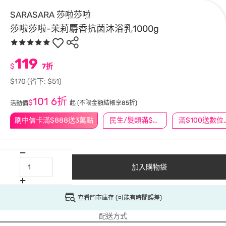
SARASARA 莎啦莎啦
莎啦莎啦-茉莉麝香抗菌沐浴乳1000g
119
$
7折
$170
(省下: $51)
101
6折
$
起
(不限金額結帳享85折)
活動價
刷中信卡滿$888送3萬點
民生/髮類滿$388送舒潔冰巾
滿$100
加入購物袋
查看門市庫存 (可能有時間誤差)
配送方式