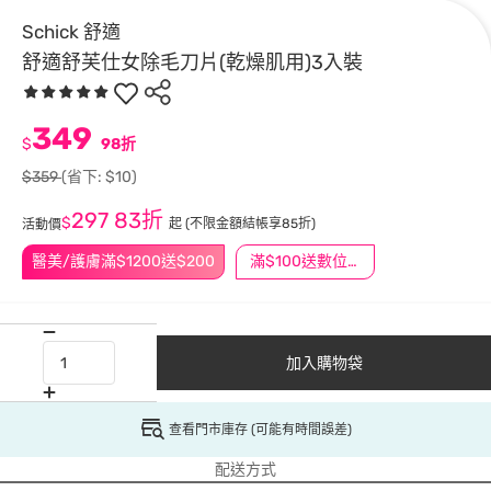
Schick 舒適
舒適舒芙仕女除毛刀片(乾燥肌用)3入裝
349
$
98折
$359
(省下: $10)
297
83折
$
起
(不限金額結帳享85折)
活動價
醫美/護膚滿$1200送$200
滿$100送數位印花
加入購物袋
查看門市庫存 (可能有時間誤差)
配送方式