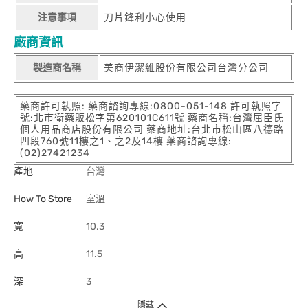
注意事項
刀片鋒利小心使用
廠商資訊
製造商名稱
美商伊潔維股份有限公司台灣分公司
藥商許可執照: 藥商諮詢專線:0800-051-148 許可執照字
號:北市衛藥販松字第620101C611號 藥商名稱:台灣屈臣氏
個人用品商店股份有限公司 藥商地址:台北市松山區八德路
四段760號11樓之1、之2及14樓 藥商諮詢專線:
(02)27421234
產地
台灣
How To Store
室溫
寬
10.3
高
11.5
深
3
隱藏