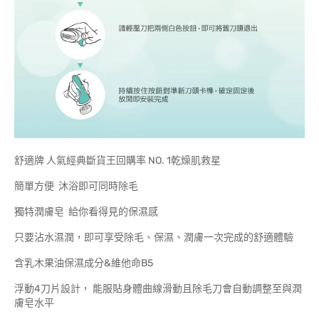
舒適牌 人氣經典斷貨王回購率 NO. 1乾燥肌救星
簡單方便 沐浴即可同時除毛
獨特潤膚皂 給你看得見的保濕感
只要沾水濕潤，即可享受除毛、保濕、潤膚一次完成的舒適體驗
含乳木果油保濕成分&維他命B5
浮動4刀片設計， 能服貼身體曲線滑動且除毛刀會自動調整至與潤
膚皂水平