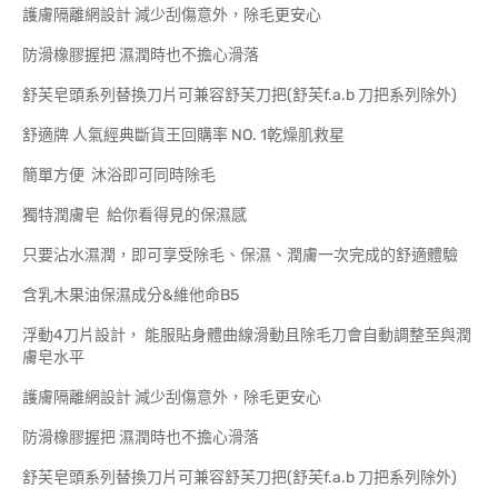
護膚隔離網設計 減少刮傷意外，除毛更安心
防滑橡膠握把 濕潤時也不擔心滑落
舒芙皂頭系列替換刀片可兼容舒芙刀把(舒芙f.a.b 刀把系列除外)
舒適牌 人氣經典斷貨王回購率 NO. 1乾燥肌救星
簡單方便 沐浴即可同時除毛
獨特潤膚皂 給你看得見的保濕感
只要沾水濕潤，即可享受除毛、保濕、潤膚一次完成的舒適體驗
含乳木果油保濕成分&維他命B5
浮動4刀片設計， 能服貼身體曲線滑動且除毛刀會自動調整至與潤
膚皂水平
護膚隔離網設計 減少刮傷意外，除毛更安心
防滑橡膠握把 濕潤時也不擔心滑落
舒芙皂頭系列替換刀片可兼容舒芙刀把(舒芙f.a.b 刀把系列除外)