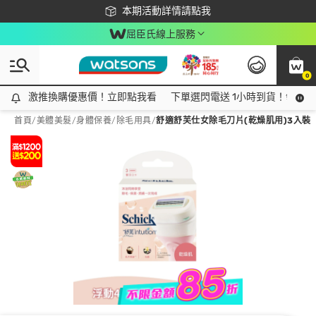
下載app最高回饋$350
本期活動詳情請點我
屈臣氏線上服務
0
激推換購優惠價！立即點我看
激推換購優惠價！立即點我看
下單選閃電送 1小時到貨！領神券
首頁
/
美體美髮
/
身體保養
/
除毛用具
/
舒適舒芙仕女除毛刀片(乾燥肌用)3入裝