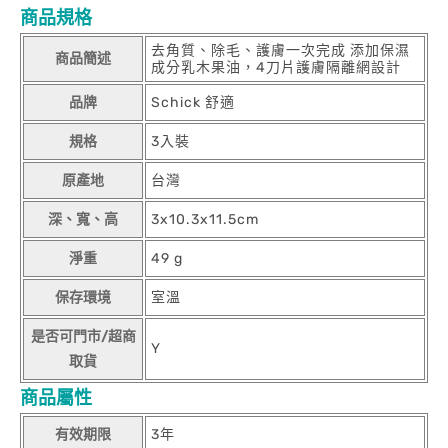
商品規格
去角質、除毛、護膚一次完成 添加保濕
商品簡述
成分乳木果油，4刀片護膚隔離網設計
品牌
Schick 舒適
規格
3入裝
原產地
台灣
深、寬、高
3x10.3x11.5cm
淨重
49 g
保存環境
室溫
是否可門市/超商
Y
取貨
商品屬性
有效期限
3年