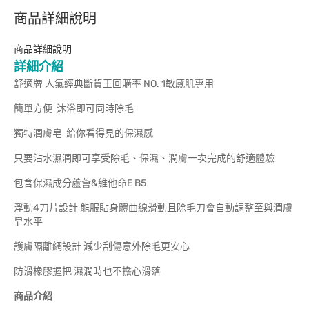
商品詳細說明
商品詳細說明
詳細介紹
舒適牌 人氣經典斷貨王回購率 NO. 1敏感肌專用
簡單方便 沐浴即可同時除毛
獨特潤膚皂 給你看得見的保濕感
只要沾水濕潤即可享受除毛、保濕、潤膚一次完成的舒適體驗
包含保濕成分蘆薈&維他命E B5
浮動4刀片設計 能服貼身體曲線滑動且除毛刀會自動調整至與潤膚
皂水平
護膚隔離網設計 減少刮傷意外除毛更安心
防滑橡膠握把 濕潤時也不擔心滑落
商品介紹