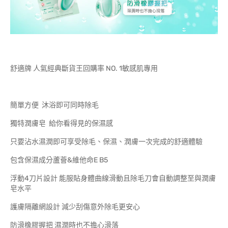
舒適牌 人氣經典斷貨王回購率 NO. 1敏感肌專用
簡單方便 沐浴即可同時除毛
獨特潤膚皂 給你看得見的保濕感
只要沾水濕潤即可享受除毛、保濕、潤膚一次完成的舒適體驗
包含保濕成分蘆薈&維他命E B5
浮動4刀片設計 能服貼身體曲線滑動且除毛刀會自動調整至與潤膚
皂水平
護膚隔離網設計 減少刮傷意外除毛更安心
防滑橡膠握把 濕潤時也不擔心滑落