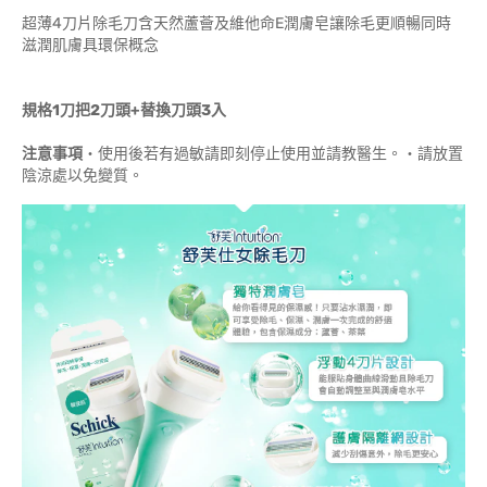
超薄4刀片除毛刀含天然蘆薈及維他命E潤膚皂讓除毛更順暢同時
滋潤肌膚具環保概念
規格1刀把2刀頭+替換刀頭3入
注意事項
‧使用後若有過敏請即刻停止使用並請教醫生。‧請放置
陰涼處以免變質。