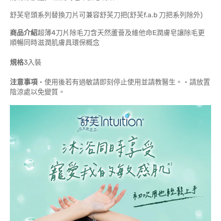
舒芙皂頭系列替換刀片可兼容舒芙刀把(舒芙f.a.b 刀把系列除外)
商品介紹
超薄4刀片除毛刀含天然蘆薈及維他命E潤膚皂讓除毛更
順暢同時滋潤肌膚具環保概念
規格
3入裝
注意事項
‧使用後若有過敏請即刻停止使用並請教醫生。‧請放置
陰涼處以免變質。