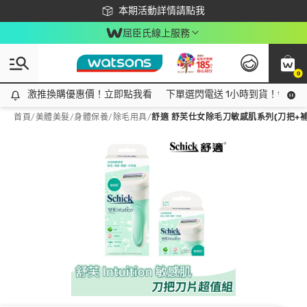
下載app最高回饋$350
本期活動詳情請點我
屈臣氏線上服務
0
激推換購優惠價！立即點我看
激推換購優惠價！立即點我看
下單選閃電送 1小時到貨！領神券
首頁
/
美體美髮
/
身體保養
/
除毛用具
/
舒適 舒芙仕女除毛刀敏感肌系列(刀把+