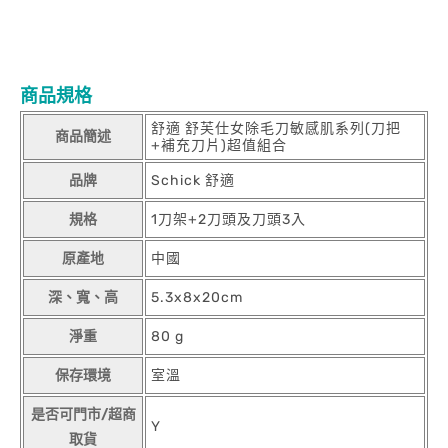
商品規格
舒適 舒芙仕女除毛刀敏感肌系列(刀把
商品簡述
+補充刀片)超值組合
品牌
Schick 舒適
規格
1刀架+2刀頭及刀頭3入
原產地
中國
深、寬、高
5.3x8x20cm
淨重
80 g
保存環境
室溫
是否可門市/超商
Y
取貨