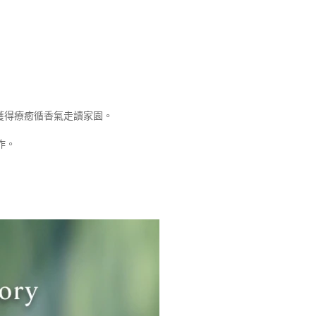
獲得療癒循香氣走讀家園。
作。