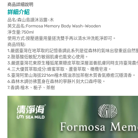
商品詳細說明
詳細介紹
品名:森山島讀沐浴露-木
英文品名:Formosa Memory Body Wash-Wooden
淨含量:750ml
使用方式:按壓適量用量搓洗雙手再以清水沖洗乾淨即可。
商品特點:
1.嚴選臺灣在地萃取的記憶香調此系列是從森林的氣味出發重返自然
2.胺基酸低敏配方敏弱肌膚也能安心使用。
3.嚴選臺灣花東原生種狐尾粟糠皮萃取深層滋養肌膚同時支持臺灣農
4.三大優質萃取成分:蜂蜜萃取、蘆薈萃取、橄欖皂液。
5.臺灣阿里山海拔2216m檜木精油添加茶樹木質香氣療癒沉穩清香。
6.森林木調彷彿置身在森林的寧靜片刻大口森呼吸。
7.香調:檜木、梔子、茶樹