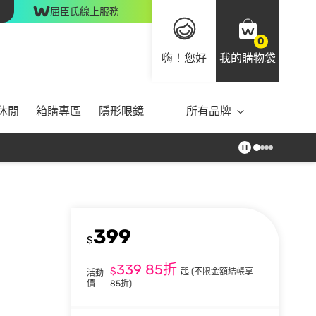
屈臣氏線上服務
0
嗨！您好
我的購物袋
休閒
箱購專區
隱形眼鏡
所有品牌
399
$
339
85折
$
起
(不限金額結帳享
活動
價
85折)