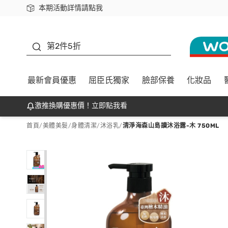
本期活動詳情請點我
下載app最高回饋$350
善存
第2件5折
最新會員優惠
屈臣氏獨家
臉部保養
化妝品
激推換購優惠價！立即點我看
首頁
/
美體美髮
/
身體清潔
/
沐浴乳
/
清淨海森山島讀沐浴露-木 750ML