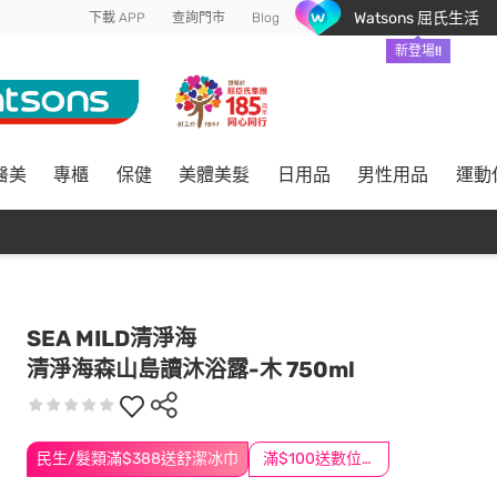
Watsons 屈氏生活
下載 APP
查詢門市
Blog
新登場!!
醫美
專櫃
保健
美體美髮
日用品
男性用品
運動
SEA MILD清淨海
清淨海森山島讀沐浴露-木 750ml
民生/髮類滿$388送舒潔冰巾
滿$100送數位印花