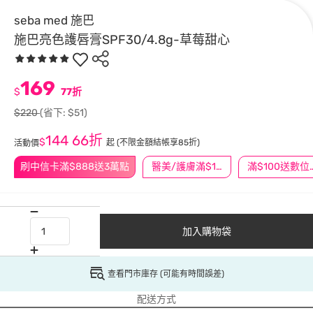
seba med 施巴
施巴亮色護唇膏SPF30/4.8g-草莓甜心
169
$
77折
$220
(省下: $51)
144
66折
$
起
(不限金額結帳享85折)
活動價
刷中信卡滿$888送3萬點
醫美/護膚滿$1200送$200
滿$100
加入購物袋
查看門市庫存 (可能有時間誤差)
配送方式