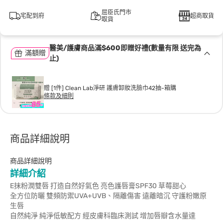
屈臣氏門市
宅配到府
超商取貨
取貨
醫美/護膚商品滿$600即贈好禮(數量有限 送完為
滿額贈
止)
贈 [1件] Clean Lab淨研 護膚卸妝洗臉巾42抽-箱購
條款及細則
商品詳細說明
商品詳細說明
詳細介紹
E抹粉潤雙唇 打造自然好氣色 亮色護唇膏SPF30 草莓甜心
全方位防曬 雙頻防禦UVA+UVB、隔離傷害 遠離暗沉 守護粉嫩原
生唇
自然純淨 純淨低敏配方 經皮膚科臨床測試 增加唇瓣含水量達