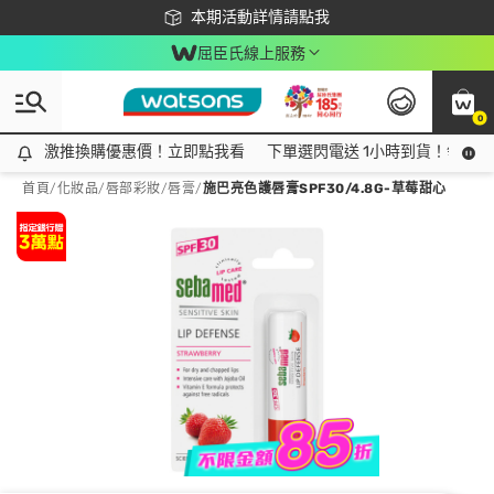
下載app最高回饋$350
本期活動詳情請點我
屈臣氏線上服務
0
激推換購優惠價！立即點我看
激推換購優惠價！立即點我看
下單選閃電送 1小時到貨！領神券
首頁
/
化妝品
/
唇部彩妝
/
唇膏
/
施巴亮色護唇膏SPF30/4.8G-草莓甜心