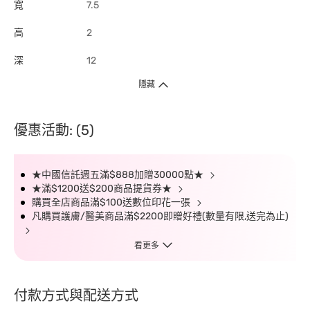
寬
7.5
高
2
深
12
隱藏
優惠活動: (5)
★中國信託週五滿$888加贈30000點★
★滿$1200送$200商品提貨券★
購買全店商品滿$100送數位印花一張
凡購買護膚/醫美商品滿$2200即贈好禮(數量有限,送完為止)
看更多
付款方式與配送方式