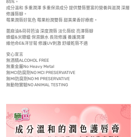
85%。
成分溫和 多重潤澤 多重保濕成分 提供雙唇豐富的營養與滋潤 深層
修護唇瓣。
莓果潤唇好氣色 莓果粉潤雙唇 甜美果香好療癒。
蓖麻油&荷荷芭油 深度潤唇 淡化唇紋 亮澤唇瓣
蜂蠟&米糠蠟 保濕鎖水 長效修護 養護潤澤
維他命E&洋甘菊 修護UV刺激 舒緩乾唇不適
安心宣言
無酒精ALCOHOL FREE
無重金屬No Heavy Metal
無MCI防腐劑NO MCI PRESERVATIVE
無MI防腐劑NO MI PRESERVATIVE
無動物實驗NO ANIMAL TESTING