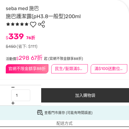
seba med 施巴
施巴護潔露(pH3.8一般型)200ml
339
$
76折
$450
(省下: $111)
298
67折
$
起
(官網不限金額享88折)
活動價
官網不限金額享88折
民生/髮類滿$388送舒潔冰巾
滿$100送數位印花
加入購物袋
查看門市庫存 (可能有時間誤差)
配送方式