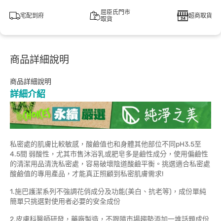
屈臣氏門市
宅配到府
超商取貨
取貨
商品詳細說明
商品詳細說明
詳細介紹
私密處的肌膚比較敏感，酸鹼值也和身體其他部位不同pH3.5至
4.5間 弱酸性，尤其市售沐浴乳或肥皂多是鹼性成分，使用偏鹼性
的清潔用品清洗私密處，容易破壞陰道酸鹼平衡。挑選適合私密處
酸鹼值的專用產品，才能真正照顧到私密肌膚需求!
1.施巴護潔系列不強調花俏成分及功能(美白、抗老等)，成份單純
簡單只挑選對使用者必要的安全成份
2.皮膚科醫師研發，藥廠製造，不跟隨市場趨勢添加一堆話題成份