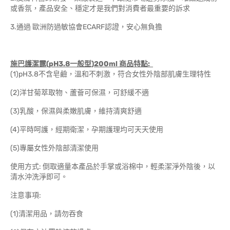
或香氛，產品安全、穩定才是我們對消費者最重要的訴求
3.通過 歐洲防過敏協會ECARF認證，安心無負擔
施巴護潔露(pH3.8一般型)200ml 商品特點:
(1)pH3.8不含皂鹼，溫和不刺激，符合女性外陰部肌膚生理特性
(2)洋甘菊萃取物、蘆薈可保濕，可舒緩不適
(3)乳酸，保濕與柔嫩肌膚，維持清爽舒適
(4)平時呵護，經期衛潔，孕期護理均可天天使用
(5)專屬女性外陰部清潔使用
使用方式: 倒取適量本產品於手掌或浴棉中，輕柔潔淨外陰後，以
清水沖洗淨即可。
注意事項:
(1)清潔用品，請勿吞食