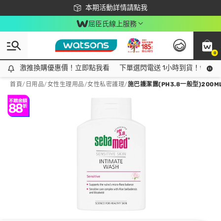
下載app最高回饋$350
本期活動詳情請點我
屈臣氏線上服務
0
激推換購優惠價！立即點我看
激推換購優惠價！立即點我看
下單選閃電送 1小時到貨！領神券
首頁
/
日用品
/
女性生理用品
/
女性私密護理
/
施巴護潔露(PH3.8一般型)200M