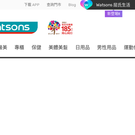
Watsons 屈氏生活
下載 APP
查詢門市
Blog
新登場!!
醫美
專櫃
保健
美體美髮
日用品
男性用品
運動