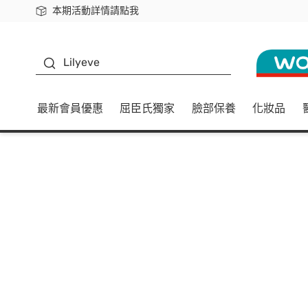
本期活動詳情請點我
下載app最高回饋$350
K beauty
Lilyeve
最新會員優惠
屈臣氏獨家
臉部保養
化妝品