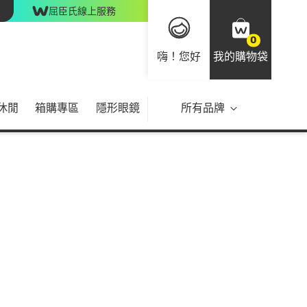
屈臣氏線上服務
0
嗨！您好
我的購物袋
休閒
箱購專區
隱形眼鏡
所有品牌