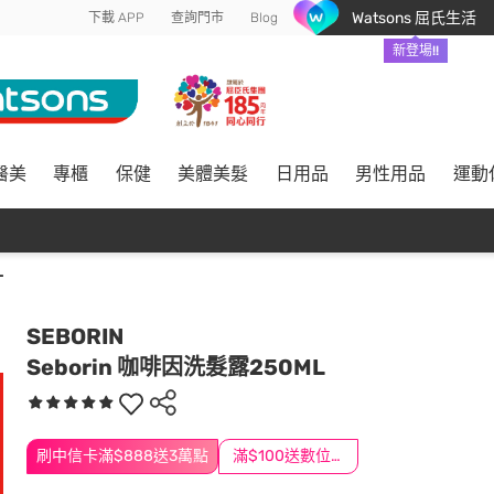
Watsons 屈氏生活
下載 APP
查詢門市
Blog
新登場!!
醫美
專櫃
保健
美體美髮
日用品
男性用品
運動
L
SEBORIN
Seborin 咖啡因洗髮露250ML
刷中信卡滿$888送3萬點
滿$100送數位印花