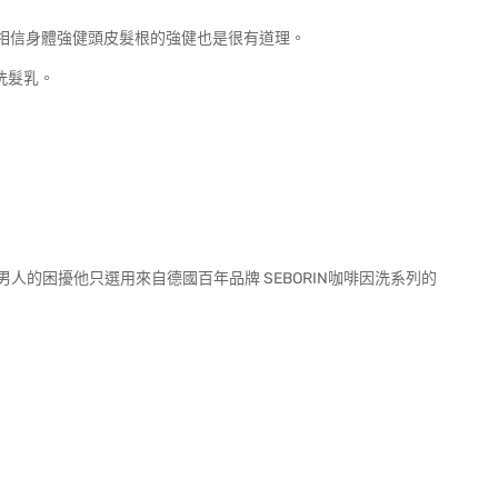
能相信身體強健頭皮髮根的強健也是很有道理。
屑洗髮乳。
的困擾他只選用來自德國百年品牌 SEBORIN咖啡因洗系列的