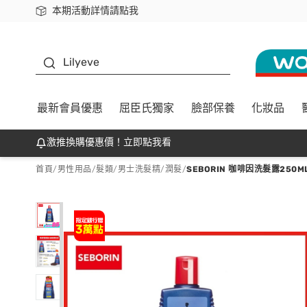
本期活動詳情請點我
下載app最高回饋$350
K beauty
Lilyeve
最新會員優惠
屈臣氏獨家
臉部保養
化妝品
激推換購優惠價！立即點我看
首頁
/
男性用品
/
髮類
/
男士洗髮精/潤髮
/
SEBORIN 咖啡因洗髮露250M