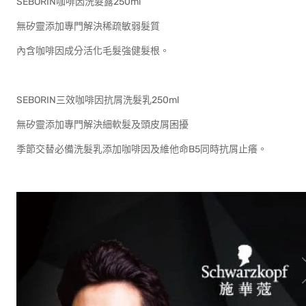
SEBORIN咖啡因洗髮露250ml
無矽靈添加專門解決稀疏敏弱髮質
內含咖啡因成分活化毛髮強健髮根。
SEBORIN三效咖啡因抗屑洗髮乳250ml
無矽靈添加專門解決細軟髮及頭皮屑困擾
季節交替必備洗髮乳添加咖啡因及維他命B5同時抗屑止癢。