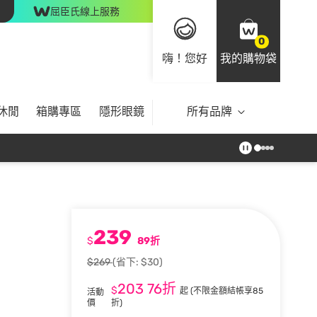
屈臣氏線上服務
0
嗨！您好
我的購物袋
休閒
箱購專區
隱形眼鏡
所有品牌
239
$
89折
$269
(省下: $30)
203
76折
$
起
(不限金額結帳享85
活動
價
折)