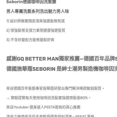
Seborin德國咖啡因洗髮露
男人專屬洗髮系列洗出魅力男人味
1) 設計師推薦頭皮清爽強健髮根有感
2) 增強髮根支撐力重現健康強健髮質
3) 不含矽靈配方髮根蓬鬆舒爽
感謝GQ BETTER MAN獨家推薦—德國百年品牌S
德國施華蔻SEBORIN 是紳士潮男製造機咖啡
來自德國百年髮藝專家施華蔻研發出專門解決稀疏敏弱髮質。
→ 實驗證實每天使用咖啡因洗髮露強健頭髮達80%。
來自Youtuber 健身達人PEETA葛格的真心推薦
洗完之後頭皮不但不會乾燥還會特別清爽 - PEEAT 葛格