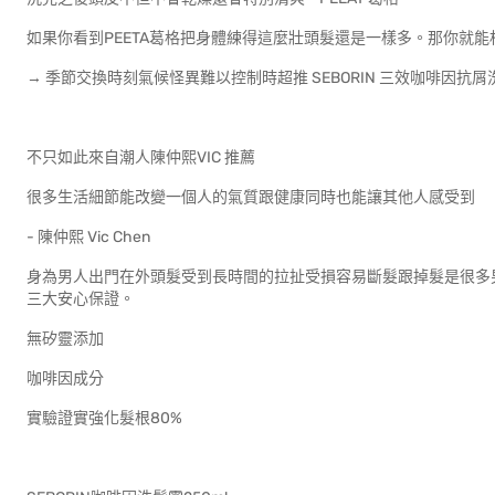
如果你看到PEETA葛格把身體練得這麼壯頭髮還是一樣多。那你就
→ 季節交換時刻氣候怪異難以控制時超推 SEBORIN 三效咖啡因抗
不只如此來自潮人陳仲熙VIC 推薦
很多生活細節能改變一個人的氣質跟健康同時也能讓其他人感受到
- 陳仲熙 Vic Chen
身為男人出門在外頭髮受到長時間的拉扯受損容易斷髮跟掉髮是很多男人
三大安心保證。
無矽靈添加
咖啡因成分
實驗證實強化髮根80%