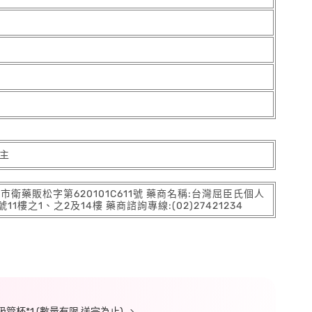
主
:北市衛藥販松字第620101C611號 藥商名稱:台灣屈臣氏個人
之1、之2及14樓 藥商諮詢專線:(02)27421234
管杯*1 (數量有限,送完為止)