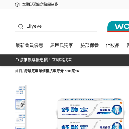
本期活動詳情請點我
下載app最高回饋$350
K beauty
Lilyeve
最新會員優惠
屈臣氏獨家
臉部保養
化妝品
激推換購優惠價！立即點我看
首頁
/
舒酸定專業修復抗敏牙膏 100克*4