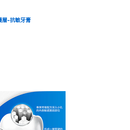
護層-抗敏牙膏