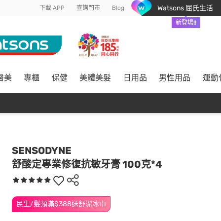
Watsons 屈氏生活
下載 APP
查詢門市
Blog
新登場!!
醫美
專櫃
保健
美體美髮
日用品
男性用品
運動
SENSODYNE
舒酸定專業修復抗敏牙膏 100克*4
民生/髮類滿$388送舒潔冰巾