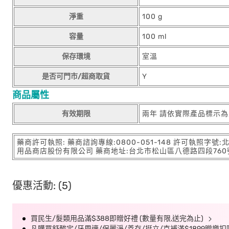
淨重
100 g
容量
100 ml
保存環境
室溫
是否可門市/超商取貨
Y
商品屬性
有效期限
兩年 請依實際產品標示為
藥商許可執照: 藥商諮詢專線:0800-051-148 許可執照字號
用品商店股份有限公司 藥商地址:台北市松山區八德路四段760號11樓
優惠活動: (5)
買民生/髮類用品滿$388即贈好禮 (數量有限,送完為止)
凡購買舒酸定/牙周適/保麗淨/善存/挺立/克補滿$1899贈樂扣吸