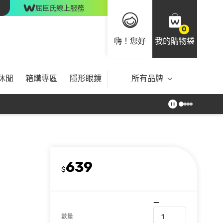
屈臣氏線上服務
0
嗨！您好
我的購物袋
休閒
箱購專區
隱形眼鏡
所有品牌
639
$
數量