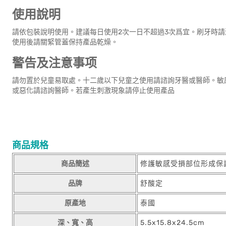
使用說明
請依包裝說明使用。建議每日使用2次一日不超過3次爲宜。刷牙時
使用後請關緊管蓋保持產品乾燥。
警告及注意事项
請勿置於兒童易取處。十二歲以下兒童之使用請諮詢牙醫或醫師。敏
或惡化請諮詢醫師。若產生刺激現象請停止使用產品
商品規格
商品簡述
修護敏感受損部位形成保
品牌
舒酸定
原產地
泰國
深、寬、高
5.5x15.8x24.5cm