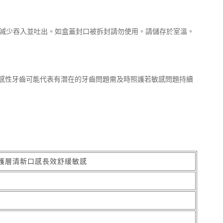
請減少吞入並吐出。如盒蓋封口被拆封請勿使用。請儲存於室溫。
感性牙齒可能代表有潛在的牙齒問題需及時照護若敏感問題持續
護層清新口感長效舒緩敏感