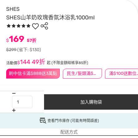
SHES
SHES山羊奶玫瑰香氛沐浴乳1000ml
169
$
57折
$299
(省下: $130)
144
49折
$
起
(不限金額結帳享85折)
活動價
刷中信卡滿$888送3萬點
民生/髮類滿$388送舒潔冰巾
滿$100
加入購物袋
查看門市庫存 (可能有時間誤差)
配送方式