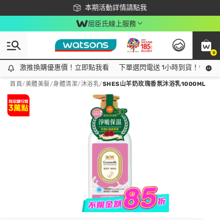
下載app最高回饋$350
本期活動詳情請點我
屈臣氏線上服務
0
激推換購優惠價！立即點我看
激推換購優惠價！立即點我看
下單選閃電送 1小時到貨！領神券
首頁
/
美體美髮
/
身體清潔
/
沐浴乳
/
SHES山羊奶玫瑰香氛沐浴乳1000ML