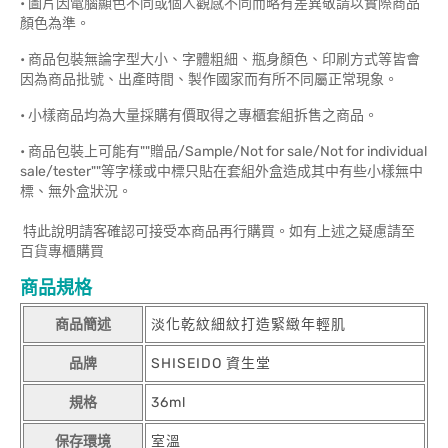
• 圖片因電腦顯色不同或個人觀感不同而略有差異敬請以實際商品
顏色為準。
• 商品包裝無論字型大小、字體粗細、瓶身顏色、印刷方式等皆會
因為商品批號、出產時間、製作國家而有所不同屬正常現象。
• 小樣商品均為大量採購有價取得之專櫃套組拆售之商品。
• 商品包裝上可能有""贈品/Sample/Not for sale/Not for individual
sale/tester""等字樣或中標只貼在套組外盒造成其中有些小樣無中
標、無外盒狀況。
特此說明請客確認可接受本商品再行購買。如有上述之疑慮請至
百貨專櫃購買
商品規格
商品簡述
淡化乾紋細紋打造緊緻年輕肌
品牌
SHISEIDO 資生堂
規格
36ml
保存環境
室溫