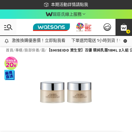
下載app最高回饋$350
本期活動詳情請點我
屈臣氏線上服務
0
激推換購優惠價！立即點我看
激推換購優惠價！立即點我看
下單選閃電送 1小時到貨！領神券
首頁
/
專櫃
/
臉部保養
/
霜
/
【SHISEIDO 資生堂】百優 精純乳霜18ML 2入組