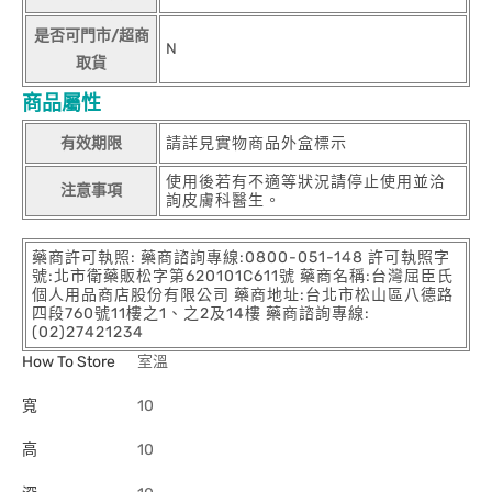
是否可門市/超商
N
取貨
商品屬性
有效期限
請詳見實物商品外盒標示
使用後若有不適等狀況請停止使用並洽
注意事項
詢皮膚科醫生。
藥商許可執照: 藥商諮詢專線:0800-051-148 許可執照字
號:北市衛藥販松字第620101C611號 藥商名稱:台灣屈臣氏
個人用品商店股份有限公司 藥商地址:台北市松山區八德路
四段760號11樓之1、之2及14樓 藥商諮詢專線:
(02)27421234
How To Store
室溫
寬
10
高
10