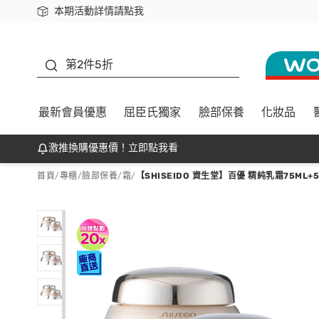
本期活動詳情請點我
下載app最高回饋$350
善存
第2件5折
最新會員優惠
屈臣氏獨家
臉部保養
化妝品
激推換購優惠價！立即點我看
首頁
/
專櫃
/
臉部保養
/
霜
/
【SHISEIDO 資生堂】百優 精純乳霜75ML+