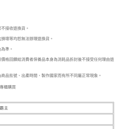
恕不接收退換貨。
盒損壞等均恕無法辦理退換貨。
色為準。
惠價格回饋給消費者保養品本身為消耗品拆封後不接受任何理由退
為商品批號、出產時間、製作國家而有所不同屬正常現象。
專櫃購買
王霸主