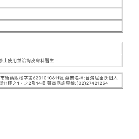
停止使用並洽詢皮膚科醫生。
:北市衛藥販松字第620101C611號 藥商名稱:台灣屈臣氏個人
之1、之2及14樓 藥商諮詢專線:(02)27421234