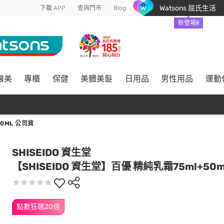
Watsons 屈氏生活
下載 APP
查詢門市
Blog
新登場!!
醫美
專櫃
保健
美體美髮
日用品
男性用品
運動
50ML 公司貨
SHISEIDO 資生堂
【SHISEIDO 資生堂】百優 精純乳霜75ml+50m
點數狂飆20倍