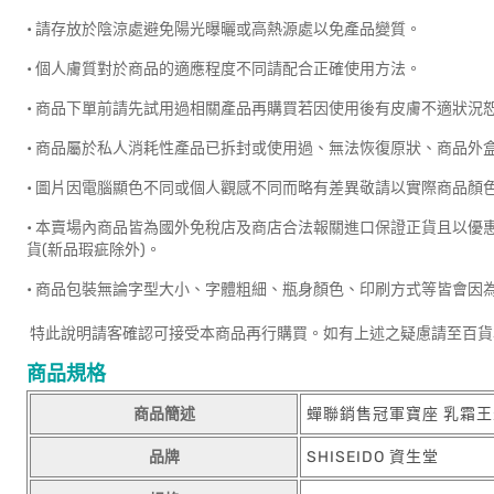
• 請存放於陰涼處避免陽光曝曬或高熱源處以免產品變質。
• 個人膚質對於商品的適應程度不同請配合正確使用方法。
• 商品下單前請先試用過相關產品再購買若因使用後有皮膚不適狀況
• 商品屬於私人消耗性產品已拆封或使用過、無法恢復原狀、商品外
• 圖片因電腦顯色不同或個人觀感不同而略有差異敬請以實際商品顏
• 本賣場內商品皆為國外免稅店及商店合法報關進口保證正貨且以優
貨(新品瑕疵除外)。
• 商品包裝無論字型大小、字體粗細、瓶身顏色、印刷方式等皆會因
特此說明請客確認可接受本商品再行購買。如有上述之疑慮請至百貨
商品規格
商品簡述
蟬聯銷售冠軍寶座 乳霜
品牌
SHISEIDO 資生堂