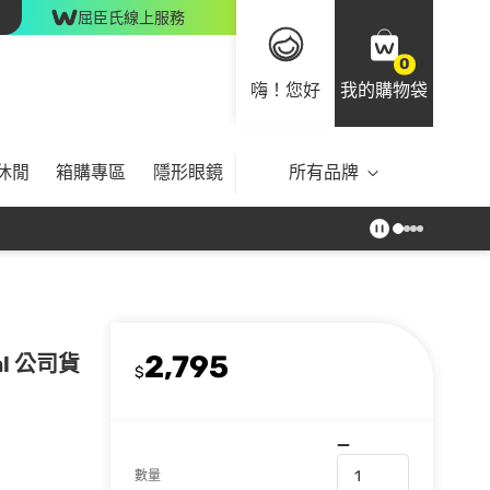
屈臣氏線上服務
0
嗨！您好
我的購物袋
休閒
箱購專區
隱形眼鏡
所有品牌
2,795
l 公司貨
$
數量