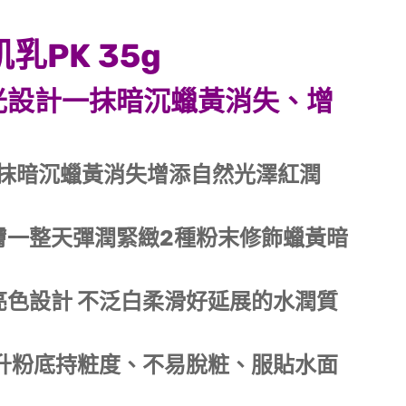
PK 35g
珠光設計一抹暗沉蠟黃消失、增
一抹暗沉蠟黃消失增添自然光澤紅潤
膚一整天彈潤緊緻2種粉末修飾蠟黃暗
色設計 不泛白柔滑好延展的水潤質
升粉底持粧度、不易脫粧、服貼水面