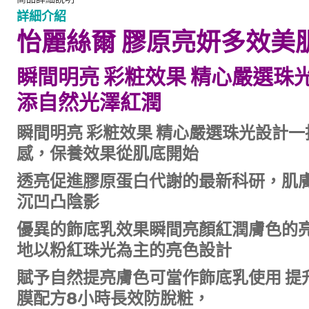
詳細介紹
怡麗絲爾 膠原亮妍多效美肌乳
瞬間明亮 彩粧效果 精心嚴選
添自然光澤紅潤
瞬間明亮 彩粧效果 精心嚴選珠光設計
感，保養效果從肌底開始
透亮促進膠原蛋白代謝的最新科研，肌
沉凹凸陰影
優異的飾底乳效果瞬間亮顏紅潤膚色的亮
地以粉紅珠光為主的亮色設計
賦予自然提亮膚色可當作飾底乳使用 提
膜配方8小時長效防脫粧，