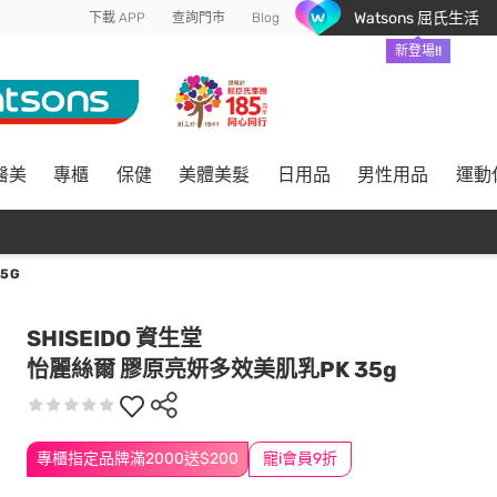
Watsons 屈氏生活
下載 APP
查詢門市
Blog
新登場!!
醫美
專櫃
保健
美體美髮
日用品
男性用品
運動
5G
SHISEIDO 資生堂
怡麗絲爾 膠原亮妍多效美肌乳PK 35g
專櫃指定品牌滿2000送$200
寵i會員9折