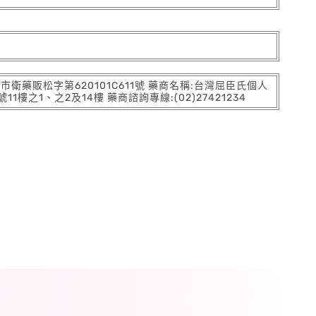
:北市衛藥販松字第620101C611號 藥商名稱:台灣屈臣氏個人
之1、之2及14樓 藥商諮詢專線:(02)27421234