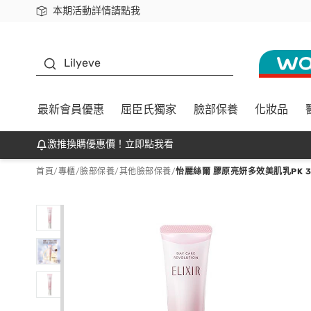
本期活動詳情請點我
下載app最高回饋$350
K beauty
Lilyeve
最新會員優惠
屈臣氏獨家
臉部保養
化妝品
激推換購優惠價！立即點我看
首頁
/
專櫃
/
臉部保養
/
其他臉部保養
/
怡麗絲爾 膠原亮妍多效美肌乳PK 3