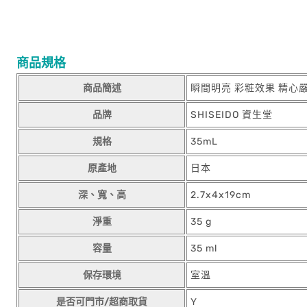
商品規格
商品簡述
瞬間明亮 彩粧效果 精
品牌
SHISEIDO 資生堂
規格
35mL
原產地
日本
深、寬、高
2.7x4x19cm
淨重
35 g
容量
35 ml
保存環境
室溫
是否可門市/超商取貨
Y