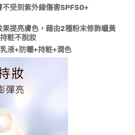
不受到紫外線傷害SPF50+
效果提亮膚色，藉由2種粉末修飾蠟黃
效持粧不脫妝
!乳液+防曬+持粧+潤色