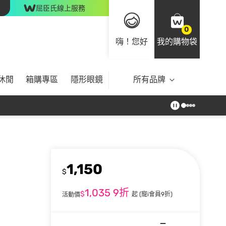
屈臣氏線上服務
0
嗨！您好
我的購物袋
休閒
箱購專區
隱形眼鏡
所有品牌
1,150
$
1,035
9折
$
起
(寵i會員9折)
活動價