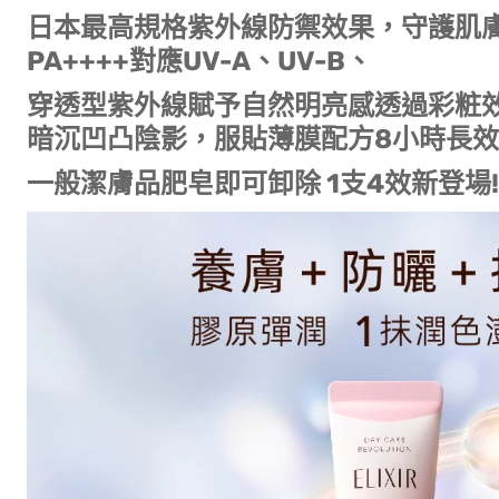
日本最高規格紫外線防禦效果，守護肌膚
PA++++對應UV-A、UV-B、
穿透型紫外線賦予自然明亮感透過彩粧
暗沉凹凸陰影，服貼薄膜配方8小時長
一般潔膚品肥皂即可卸除 1支4效新登場