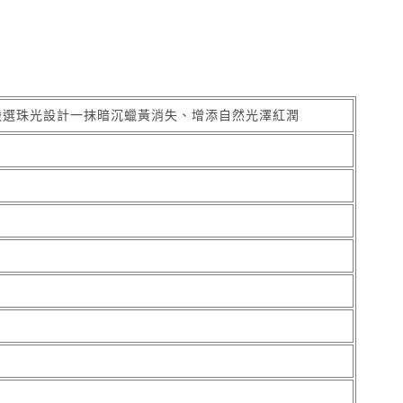
心嚴選珠光設計一抹暗沉蠟黃消失、增添自然光澤紅潤