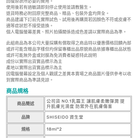
回復原狀所必要的費用。
使用後若有過敏請即刻停止使用並請教醫生。
退貨時務必附回原完整商品、贈品、包裝外盒均齊全。
商品建議下訂前先實際試色、試用後再購買若因顏色不符或皮膚不
適等症狀恕不接受退換。
個人電腦螢幕差異、照片拍攝關係造成色差請以實際商品為準。
此組商品為本公司大量採購有償取得之商品特以優惠價格回饋內部
或許可能含贈品字樣但均保留專櫃出品原貌商品依據專櫃出品狀態
或許可能無外盒或封膜為免消費者疑惑特此說明
成份以實際出貨實品標示為主
產地以實際出貨實品標示為主
因電腦螢幕設定及個人觀感之差異本賣場之商品圖片僅供參考以收
到實際商品為準請見諒。
商品規格
公司貨 NO.1乳霜王 讓肌膚柔嫩彈潤 提
商品簡述
升肌膚光滑度 防禦外在肌膚傷害
品牌
SHISEIDO 資生堂
規格
18ml*2