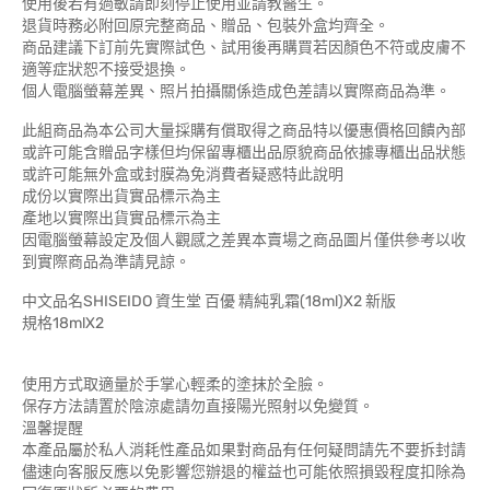
使用後若有過敏請即刻停止使用並請教醫生。
退貨時務必附回原完整商品、贈品、包裝外盒均齊全。
商品建議下訂前先實際試色、試用後再購買若因顏色不符或皮膚不
適等症狀恕不接受退換。
個人電腦螢幕差異、照片拍攝關係造成色差請以實際商品為準。
此組商品為本公司大量採購有償取得之商品特以優惠價格回饋內部
或許可能含贈品字樣但均保留專櫃出品原貌商品依據專櫃出品狀態
或許可能無外盒或封膜為免消費者疑惑特此說明
成份以實際出貨實品標示為主
產地以實際出貨實品標示為主
因電腦螢幕設定及個人觀感之差異本賣場之商品圖片僅供參考以收
到實際商品為準請見諒。
中文品名SHISEIDO 資生堂 百優 精純乳霜(18ml)X2 新版
規格18mlX2
使用方式取適量於手掌心輕柔的塗抹於全臉。
保存方法請置於陰涼處請勿直接陽光照射以免變質。
溫馨提醒
本產品屬於私人消耗性產品如果對商品有任何疑問請先不要拆封請
儘速向客服反應以免影響您辦退的權益也可能依照損毀程度扣除為