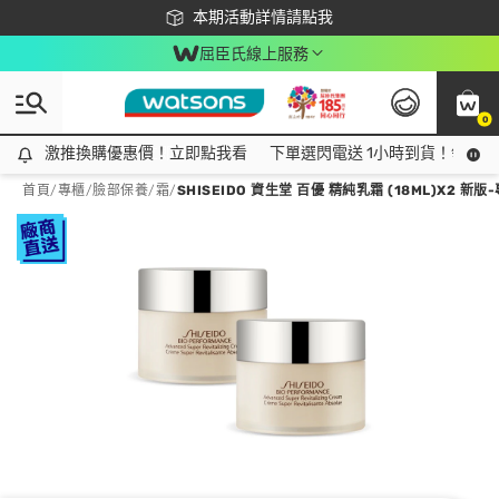
下載app最高回饋$350
本期活動詳情請點我
屈臣氏線上服務
0
激推換購優惠價！立即點我看
激推換購優惠價！立即點我看
下單選閃電送 1小時到貨！領神券
首頁
/
專櫃
/
臉部保養
/
霜
/
SHISEIDO 資生堂 百優 精純乳霜 (18ML)X2 新