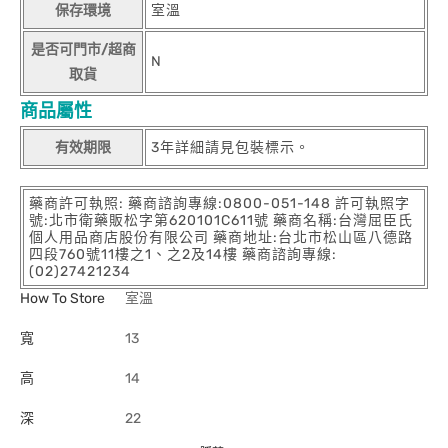
保存環境
室溫
是否可門市/超商
N
取貨
商品屬性
有效期限
3年詳細請見包裝標示。
藥商許可執照: 藥商諮詢專線:0800-051-148 許可執照字
號:北市衛藥販松字第620101C611號 藥商名稱:台灣屈臣氏
個人用品商店股份有限公司 藥商地址:台北市松山區八德路
四段760號11樓之1、之2及14樓 藥商諮詢專線:
(02)27421234
How To Store
室溫
寬
13
高
14
深
22