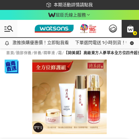
下載app最高回饋$350
本期活動詳情請點我
屈臣氏線上服務
0
激推換購優惠價！立即點我看
激推換購優惠價！立即點我看
下單選閃電送 1小時到貨！領神券
首頁
/
臉部保養
/
保養
/
精華液 /霜
/
【詩美諾】高級東方人蔘草本全方位四件超值護膚