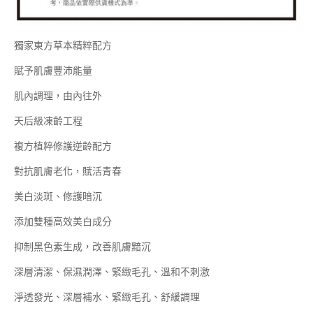
獨家東方草本精粹配方
賦予肌膚豐沛能量
肌內調理，由內往外
天后級凍齡工程
複方植粹修護逆齡配方
對抗肌膚老化，賦活青春
美白淡斑、修護暗沉
添加雙種高效美白成分
抑制黑色素生成，改善肌膚黯沉
深層清潔、保濕潤澤、緊緻毛孔、溫和不刺激
淨透發光、深層補水、緊緻毛孔、舒緩調理