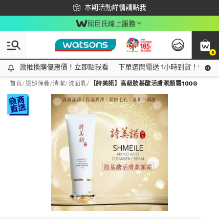
下載app最高回饋$350
本期活動詳情請點我
屈臣氏線上服務
0
激推換購優惠價！立即點我看
激推換購優惠價！立即點我看
下單選閃電送 1小時到貨！領神券
首頁
/
臉部保養
/
清潔
/
洗面乳
/
【詩美諾】高級胺基酸活膚潔顏霜100G