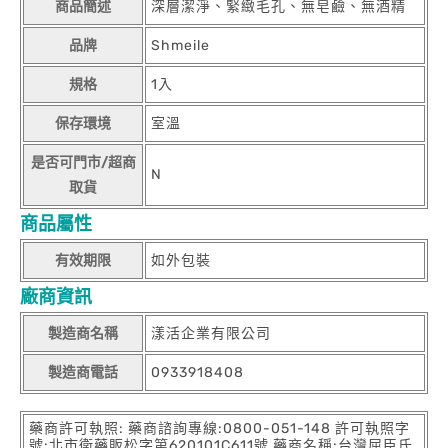
商品簡述
深層潔淨、緊緻毛孔、無皂鹼、無酒精
品牌
Shmeile
規格
1入
保存環境
室溫
是否可門市/超商
N
取貨
商品屬性
有效期限
如外包裝
廠商資訊
製造商名稱
漾活企業有限公司
製造商電話
0933918408
藥商許可執照: 藥商諮詢專線:0800-051-148 許可執照字
號:北市衛藥販松字第620101C611號 藥商名稱:台灣屈臣氏