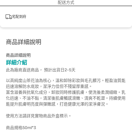
配送方式
宅配到府
商品詳細說明
商品詳細說明
詳細介紹
此為廠商直送商品， 預計出貨日2-5天
以高純度山茶花油為核心，溫和卸除彩妝與毛孔髒污。輕盈油質能
迅速溶解防水底妝，潔淨力佳但不殘留厚重感。
富含滋養與抗氧化成分，卸妝同時修護肌膚，使洗後柔潤細緻。乳
化迅速、不油不黏，清潔後肌膚觸感滑嫩、清爽不乾澀。持續使用
能提升肌膚明亮度與彈嫩感，打造健康光澤的潔淨膚況。
使用方法請詳見實物商品外盒標示。
商品規格50ml*3