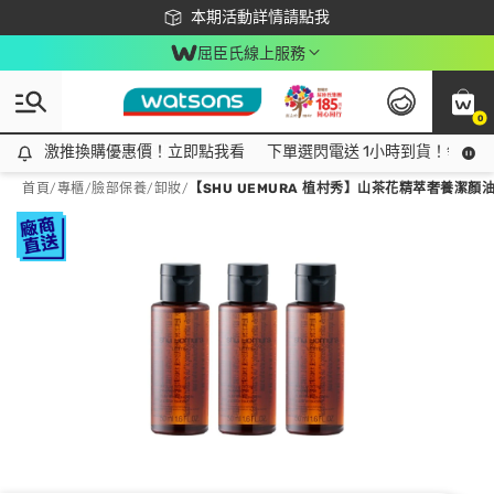
下載app最高回饋$350
本期活動詳情請點我
屈臣氏線上服務
0
激推換購優惠價！立即點我看
激推換購優惠價！立即點我看
下單選閃電送 1小時到貨！領神券
首頁
/
專櫃
/
臉部保養
/
卸妝
/
【SHU UEMURA 植村秀】山茶花精萃奢養潔顏油 