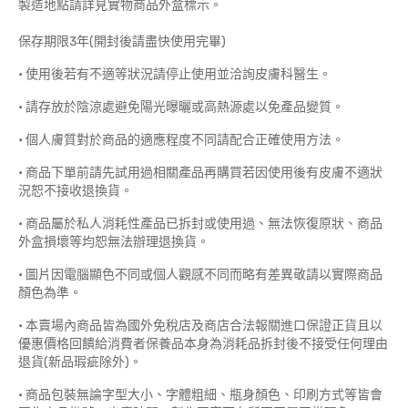
製造地點請詳見實物商品外盒標示。
保存期限3年(開封後請盡快使用完畢)
• 使用後若有不適等狀況請停止使用並洽詢皮膚科醫生。
• 請存放於陰涼處避免陽光曝曬或高熱源處以免產品變質。
• 個人膚質對於商品的適應程度不同請配合正確使用方法。
• 商品下單前請先試用過相關產品再購買若因使用後有皮膚不適狀
況恕不接收退換貨。
• 商品屬於私人消耗性產品已拆封或使用過、無法恢復原狀、商品
外盒損壞等均恕無法辦理退換貨。
• 圖片因電腦顯色不同或個人觀感不同而略有差異敬請以實際商品
顏色為準。
• 本賣場內商品皆為國外免稅店及商店合法報關進口保證正貨且以
優惠價格回饋給消費者保養品本身為消耗品拆封後不接受任何理由
退貨(新品瑕疵除外)。
• 商品包裝無論字型大小、字體粗細、瓶身顏色、印刷方式等皆會