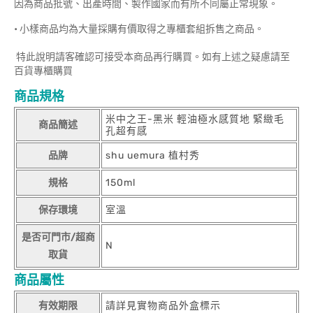
因為商品批號、出產時間、製作國家而有所不同屬正常現象。
• 小樣商品均為大量採購有價取得之專櫃套組拆售之商品。
特此說明請客確認可接受本商品再行購買。如有上述之疑慮請至
百貨專櫃購買
商品規格
米中之王-黑米 輕油極水感質地 緊緻毛
商品簡述
孔超有感
品牌
shu uemura 植村秀
規格
150ml
保存環境
室溫
是否可門市/超商
N
取貨
商品屬性
有效期限
請詳見實物商品外盒標示