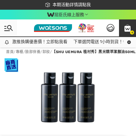
下載app最高回饋$350
本期活動詳情請點我
屈臣氏線上服務
0
激推換購優惠價！立即點我看
激推換購優惠價！立即點我看
下單選閃電送 1小時到貨！領神券
首頁
/
專櫃
/
臉部保養
/
卸妝
/
【SHU UEMURA 植村秀】黑米精萃潔顏油50ML