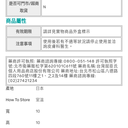
是否可門市/超商
N
取貨
商品屬性
有效期限
請詳見實物商品外盒標示
使用後若有不適等狀況請停止使用並洽
注意事項
詢皮膚科醫生。
藥商許可執照: 藥商諮詢專線:0800-051-148 許可執照字
號:北市衛藥販松字第620101C611號 藥商名稱:台灣屈臣氏
個人用品商店股份有限公司 藥商地址:台北市松山區八德路
四段760號11樓之1、之2及14樓 藥商諮詢專線:
(02)27421234
產地
日本
How To Store
室溫
寬
10
高
10