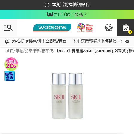
下載app最高回饋$350
本期活動詳情請點我
屈臣氏線上服務
0
激推換購優惠價！立即點我看
激推換購優惠價！立即點我看
下單選閃電送 1小時到貨！領神券
首頁
/
專櫃
/
臉部保養
/
精華液
/
【SK-II】青春露60ML (30MLX2) 公司貨 (神