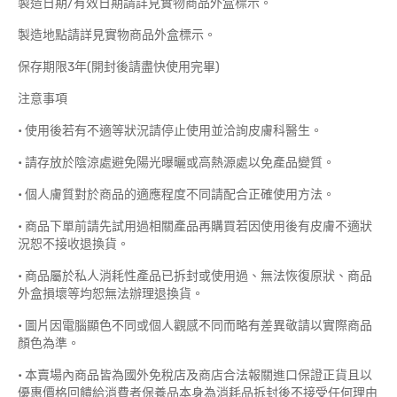
製造日期/有效日期請詳見實物商品外盒標示。
製造地點請詳見實物商品外盒標示。
保存期限3年(開封後請盡快使用完畢)
注意事項
• 使用後若有不適等狀況請停止使用並洽詢皮膚科醫生。
• 請存放於陰涼處避免陽光曝曬或高熱源處以免產品變質。
• 個人膚質對於商品的適應程度不同請配合正確使用方法。
• 商品下單前請先試用過相關產品再購買若因使用後有皮膚不適狀
況恕不接收退換貨。
• 商品屬於私人消耗性產品已拆封或使用過、無法恢復原狀、商品
外盒損壞等均恕無法辦理退換貨。
• 圖片因電腦顯色不同或個人觀感不同而略有差異敬請以實際商品
顏色為準。
• 本賣場內商品皆為國外免稅店及商店合法報關進口保證正貨且以
優惠價格回饋給消費者保養品本身為消耗品拆封後不接受任何理由