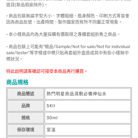
退貨(新品瑕疵除外)。
• 商品包裝無論字型大小、字體粗細、瓶身顏色、印刷方式等皆會
因為商品批號、出產時間、製作國家而有所不同屬正常現象。
• 本小樣商品均為大量採購有價取得之專櫃套組拆售之商品。
• 商品包裝上可能有"贈品/Sample/Not for sale/Not for individual
sale/tester"等字樣或中標只貼再套組外盒造成其中有些小樣無中
標狀況。
特此說明請客確認可接受本商品再行購買。
商品規格
商品簡述
熱門明星商品濕敷必備神仙水
品牌
SKII
規格
30ml
保存環境
室溫