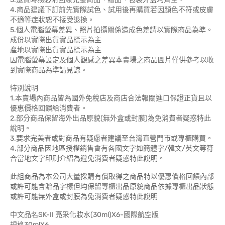
4.商品建議下訂前先實際試色、試用後再購買若因顏色不符或皮膚
不適等症狀恕不接受退換。
5.個人電腦螢幕差異、照片拍攝關係造成色差請以實際商品為準。
成份以實際出貨實品標示為主
產地以實際出貨實品標示為主
因電腦螢幕設定及個人觀感之差異本賣場之商品圖片僅供參考以收
到實際商品為準請見諒。
特別說明
1.本賣場內商品皆為國外免稅店及商店合法報關進口保證正貨且以
優惠價格回饋給消費者。
2.部分商品保留海外出品原貌(無外盒或封膜)為免消費者疑惑特此
說明。
3.要求完美者或對商品有疑慮者建議至台灣直營門市或專櫃購買。
4.部分商品因地區授權銷售會有各國文字如簡體字/韓文/英文等符
合當地文字印刷介紹為避免消費者疑惑特此說明。
此組商品為本公司大量採購有償取得之商品特以優惠價格回饋內部
或許可能含贈品字樣但均保留專櫃出品原貌商品依據專櫃出品狀態
或許可能無外盒或封膜為免消費者疑惑特此說明
中文品名SK-II 亮采化妝水(30ml)X6-國際航空版
規格30mlX6