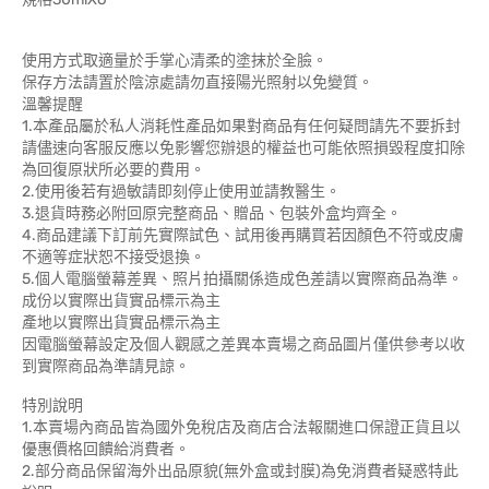
使用方式取適量於手掌心清柔的塗抹於全臉。
保存方法請置於陰涼處請勿直接陽光照射以免變質。
溫馨提醒
1.本產品屬於私人消耗性產品如果對商品有任何疑問請先不要拆封
請儘速向客服反應以免影響您辦退的權益也可能依照損毀程度扣除
為回復原狀所必要的費用。
2.使用後若有過敏請即刻停止使用並請教醫生。
3.退貨時務必附回原完整商品、贈品、包裝外盒均齊全。
4.商品建議下訂前先實際試色、試用後再購買若因顏色不符或皮膚
不適等症狀恕不接受退換。
5.個人電腦螢幕差異、照片拍攝關係造成色差請以實際商品為準。
成份以實際出貨實品標示為主
產地以實際出貨實品標示為主
因電腦螢幕設定及個人觀感之差異本賣場之商品圖片僅供參考以收
到實際商品為準請見諒。
特別說明
1.本賣場內商品皆為國外免稅店及商店合法報關進口保證正貨且以
優惠價格回饋給消費者。
2.部分商品保留海外出品原貌(無外盒或封膜)為免消費者疑惑特此