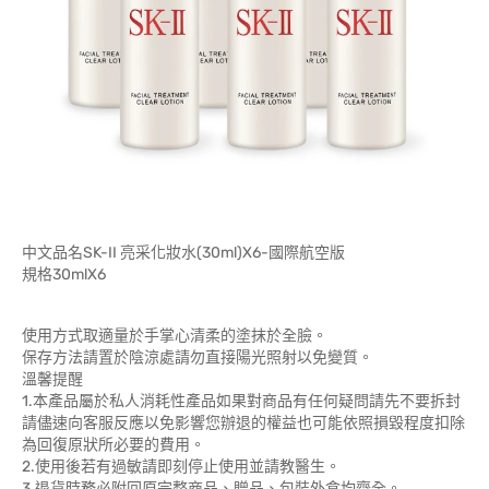
中文品名SK-II 亮采化妝水(30ml)X6-國際航空版
規格30mlX6
使用方式取適量於手掌心清柔的塗抹於全臉。
保存方法請置於陰涼處請勿直接陽光照射以免變質。
溫馨提醒
1.本產品屬於私人消耗性產品如果對商品有任何疑問請先不要拆封
請儘速向客服反應以免影響您辦退的權益也可能依照損毀程度扣除
為回復原狀所必要的費用。
2.使用後若有過敏請即刻停止使用並請教醫生。
3.退貨時務必附回原完整商品、贈品、包裝外盒均齊全。