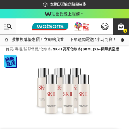
下載app最高回饋$350
本期活動詳情請點我
屈臣氏線上服務
0
激推換購優惠價！立即點我看
激推換購優惠價！立即點我看
下單選閃電送 1小時到貨！領神券
首頁
/
專櫃
/
臉部保養
/
化妝水
/
SK-II 亮采化妝水(30ML)X6-國際航空版