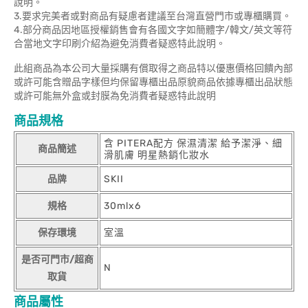
說明。
3.要求完美者或對商品有疑慮者建議至台灣直營門市或專櫃購買。
4.部分商品因地區授權銷售會有各國文字如簡體字/韓文/英文等符
合當地文字印刷介紹為避免消費者疑惑特此說明。
此組商品為本公司大量採購有償取得之商品特以優惠價格回饋內部
或許可能含贈品字樣但均保留專櫃出品原貌商品依據專櫃出品狀態
或許可能無外盒或封膜為免消費者疑惑特此說明
商品規格
含 PITERA配方 保濕清潔 給予潔淨、細
商品簡述
滑肌膚 明星熱銷化妝水
品牌
SKII
規格
30mlx6
保存環境
室溫
是否可門市/超商
N
取貨
商品屬性