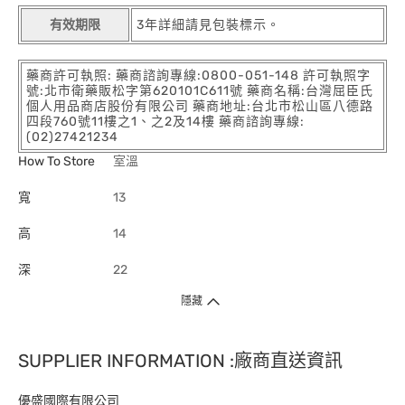
有效期限
3年詳細請見包裝標示。
藥商許可執照: 藥商諮詢專線:0800-051-148 許可執照字
號:北市衛藥販松字第620101C611號 藥商名稱:台灣屈臣氏
個人用品商店股份有限公司 藥商地址:台北市松山區八德路
四段760號11樓之1、之2及14樓 藥商諮詢專線:
(02)27421234
How To Store
室溫
寬
13
高
14
深
22
隱藏
SUPPLIER INFORMATION :廠商直送資訊
優盛國際有限公司