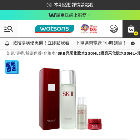
下載app最高回饋$350
本期活動詳情請點我
屈臣氏線上服務
0
激推換購優惠價！立即點我看
激推換購優惠價！立即點我看
下單選閃電送 1小時到貨！領神券
首頁
/
專櫃
/
臉部保養
/
化妝水
/
SKII亮采化妝水230ML(贈亮采化妝水30ML+活