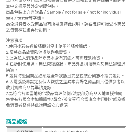
本小容量商品均為大量採購有價取得之專櫃套組拆售商品。故經常
無中文標示與外盒封膜包裝。
商品包裝上亦有贈品 / Sample / not for sale / not for individual
sale / tester等字樣。
為免消費者收受商品後有所疑慮特此說明。請客確認可接受本商品
之包裝標註後再行訂購。
注意事項
1.使用後若有過敏請即刻停止使用並請教醫師。
2.請將商品放置陰涼處以避免變質。
3.此為私人消耗品除商品本身有瑕疵才可辦理退換貨。
4.已拆封使用過、無法恢復原狀、商品外盒損壞等均恕無法辦理退
換貨。
5.退貨時退回商品必須是全新狀態且完整包裝否則恕不接受退訂。
6.因電腦螢幕設定及個人觀感之差異本賣場之商品圖片僅供參考以
收到實際商品為準請見諒。
7.為符合各國當地的化妝品管理條例/法規部分商品因地區授權銷
售會有各國文字如簡體字/韓文/英文等符合當底文字印刷介紹為避
免消費者疑惑特此說明請安心選購
商品規格