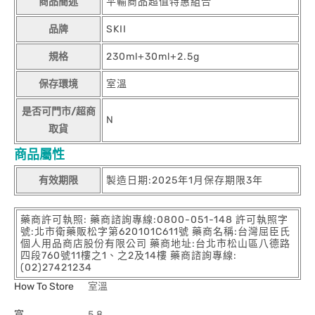
商品簡述
平輸商品超值特惠組合
品牌
SKII
規格
230ml+30ml+2.5g
保存環境
室溫
是否可門市/超商
N
取貨
商品屬性
有效期限
製造日期:2025年1月保存期限3年
藥商許可執照: 藥商諮詢專線:0800-051-148 許可執照字
號:北市衛藥販松字第620101C611號 藥商名稱:台灣屈臣氏
個人用品商店股份有限公司 藥商地址:台北市松山區八德路
四段760號11樓之1、之2及14樓 藥商諮詢專線:
(02)27421234
How To Store
室溫
寬
5.8