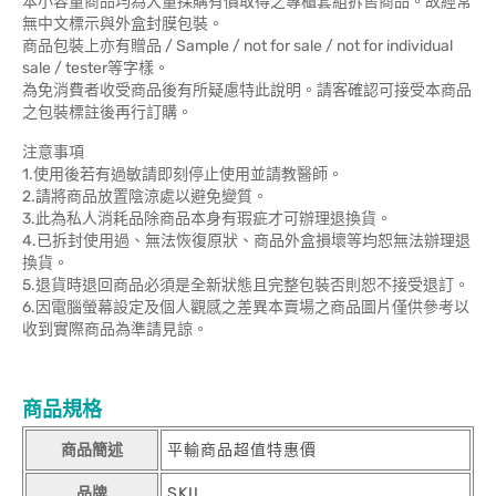
本小容量商品均為大量採購有價取得之專櫃套組拆售商品。故經常
無中文標示與外盒封膜包裝。
商品包裝上亦有贈品 / Sample / not for sale / not for individual
sale / tester等字樣。
為免消費者收受商品後有所疑慮特此說明。請客確認可接受本商品
之包裝標註後再行訂購。
注意事項
1.使用後若有過敏請即刻停止使用並請教醫師。
2.請將商品放置陰涼處以避免變質。
3.此為私人消耗品除商品本身有瑕疵才可辦理退換貨。
4.已拆封使用過、無法恢復原狀、商品外盒損壞等均恕無法辦理退
換貨。
5.退貨時退回商品必須是全新狀態且完整包裝否則恕不接受退訂。
6.因電腦螢幕設定及個人觀感之差異本賣場之商品圖片僅供參考以
收到實際商品為準請見諒。
商品規格
商品簡述
平輸商品超值特惠價
品牌
SKII