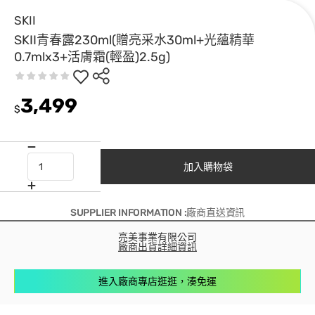
SKII
SKII青春露230ml(贈亮采水30ml+光蘊精華
0.7mlx3+活膚霜(輕盈)2.5g)
3,499
$
加入購物袋
SUPPLIER INFORMATION :廠商直送資訊
亮美事業有限公司
廠商出貨詳細資訊
進入廠商專店逛逛，湊免運