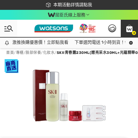
下載app最高回饋$350
本期活動詳情請點我
屈臣氏線上服務
0
激推換購優惠價！立即點我看
激推換購優惠價！立即點我看
下單選閃電送 1小時到貨！領神券
首頁
/
專櫃
/
臉部保養
/
化妝水
/
SKII青春露230ML(贈亮采水30ML+光蘊精華0.