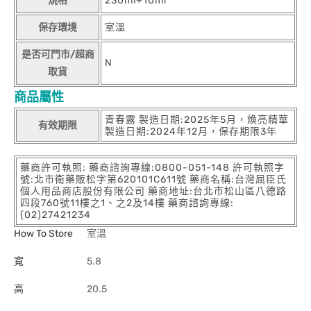
規格
230ml+10ml
保存環境
室溫
是否可門市/超商
N
取貨
商品屬性
青春露 製造日期:2025年5月，煥亮精華
有效期限
製造日期:2024年12月，保存期限3年
藥商許可執照: 藥商諮詢專線:0800-051-148 許可執照字
號:北市衛藥販松字第620101C611號 藥商名稱:台灣屈臣氏
個人用品商店股份有限公司 藥商地址:台北市松山區八德路
四段760號11樓之1、之2及14樓 藥商諮詢專線:
(02)27421234
How To Store
室溫
寬
5.8
高
20.5