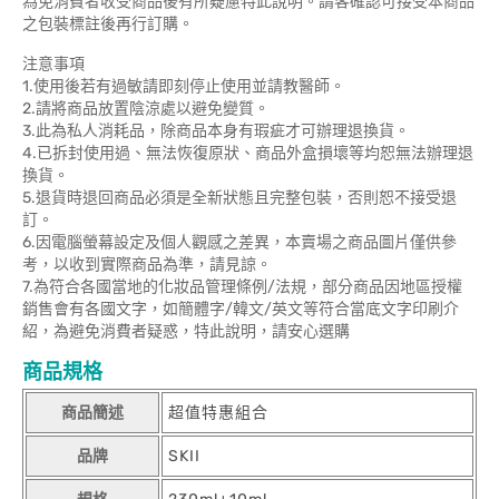
為免消費者收受商品後有所疑慮特此說明。請客確認可接受本商品
之包裝標註後再行訂購。
注意事項
1.使用後若有過敏請即刻停止使用並請教醫師。
2.請將商品放置陰涼處以避免變質。
3.此為私人消耗品，除商品本身有瑕疵才可辦理退換貨。
4.已拆封使用過、無法恢復原狀、商品外盒損壞等均恕無法辦理退
換貨。
5.退貨時退回商品必須是全新狀態且完整包裝，否則恕不接受退
訂。
6.因電腦螢幕設定及個人觀感之差異，本賣場之商品圖片僅供參
考，以收到實際商品為準，請見諒。
7.為符合各國當地的化妝品管理條例/法規，部分商品因地區授權
銷售會有各國文字，如簡體字/韓文/英文等符合當底文字印刷介
紹，為避免消費者疑惑，特此說明，請安心選購
商品規格
商品簡述
超值特惠組合
品牌
SKII