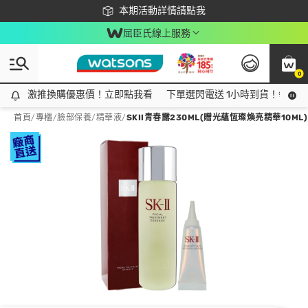
下載app最高回饋$350
本期活動詳情請點我
屈臣氏線上服務
0
激推換購優惠價！立即點我看
激推換購優惠價！立即點我看
下單選閃電送 1小時到貨！領神券
首頁
/
專櫃
/
臉部保養
/
精華液
/
SKII青春露230ML(贈光蘊恆璨煥亮精華10ML)