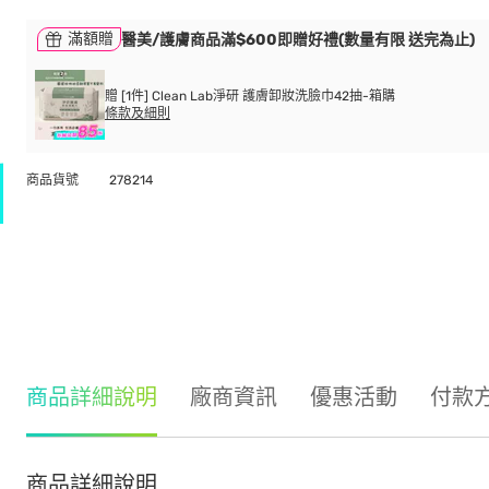
滿額贈
醫美/護膚商品滿$600即贈好禮(數量有限 送完為止)
贈 [1件] Clean Lab淨研 護膚卸妝洗臉巾42抽-箱購
條款及細則
商品貨號
278214
商品詳細說明
廠商資訊
優惠活動
付款
商品詳細說明