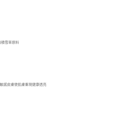
級積雪草原料
緩敏感皮膚使肌膚重現健康透亮