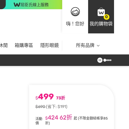
屈臣氏線上服務
0
嗨！您好
我的購物袋
休閒
箱購專區
隱形眼鏡
所有品牌
499
$
73折
$690
(省下: $191)
424
62折
$
起
(不限金額結帳享85
活動
價
折)