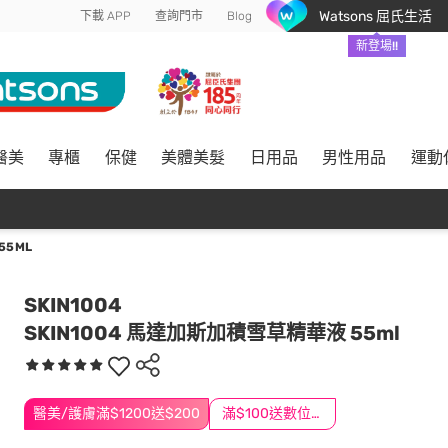
Watsons 屈氏生活
下載 APP
查詢門市
Blog
新登場!!
醫美
專櫃
保健
美體美髮
日用品
男性用品
運動
55ML
SKIN1004
SKIN1004 馬達加斯加積雪草精華液 55ml
醫美/護膚滿$1200送$200
滿$100送數位印花