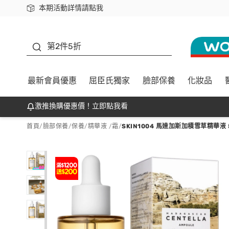
本期活動詳情請點我
下載app最高回饋$350
善存
第2件5折
最新會員優惠
屈臣氏獨家
臉部保養
化妝品
激推換購優惠價！立即點我看
首頁
/
臉部保養
/
保養
/
精華液 /霜
/
SKIN1004 馬達加斯加積雪草精華液 