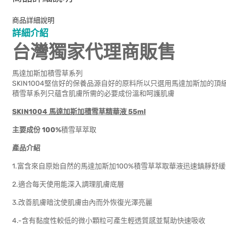
商品詳細說明
詳細介紹
台灣獨家代理商販售
馬達加斯加積雪草系列
SKIN1004堅信好的保養品源自好的原料所以只選用馬達加斯加的頂
積雪草系列只蘊含肌膚所需的必要成份溫和呵護肌膚
SKIN1004 馬達加斯加積雪草精華液 55ml
主要成份 100%
積雪草萃取
產品介紹
1.富含來自原始自然的馬達加斯加100%積雪草萃取華液迅速鎮靜舒
2.適合每天使用能深入調理肌膚底層
3.改善肌膚暗沈使肌膚由內而外恢復光澤亮麗
4.-含有黏度性較低的微小顆粒可產生輕透質感並幫助快速吸收