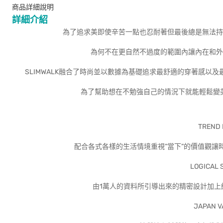
商品詳細說明
詳細介紹
為了追求美即使辛苦一點也忍耐著但最後總是無法持
為何不在更自然不過度的範圍內讓內在和外
SLIMWALK融合了時尚並以數據為基礎追求最舒適的穿著感以
為了幫助想在不勉強自己的情況下就能輕鬆變美的
TREND 
配合各式各樣的生活情境重視”當下”的價值觀讓
LOGICAL 
由1萬人的資料所引導出來的精密設計加上經過
JAPAN V