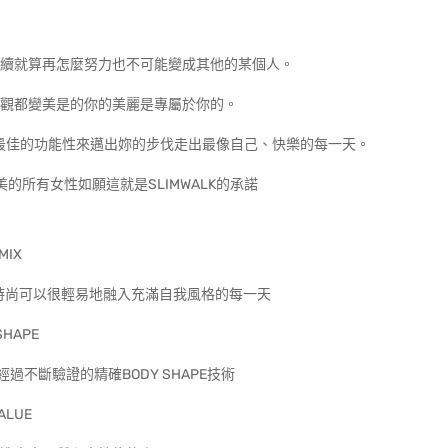
續就算再怎麼努力也不可能變成其他的某個人。
觀都變美是的你的美麗是專屬於你的。
及最佳的功能性來邁出妳的步伐走出最像自己、快樂的每一天。
所有女性如願這就是SLIMWALK的承諾
MIX
時尚可以很輕易地融入充滿自我風格的每一天
SHAPE
不斷驗證的精確BODY SHAPE技術
ALUE