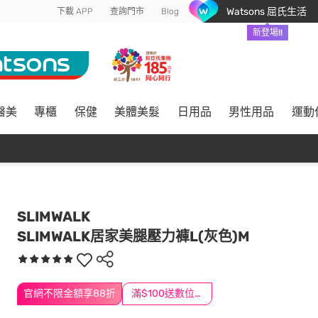
Watsons 屈氏生活
下載 APP
查詢門市
Blog
新登場!!
醫美
專櫃
保健
美體美髮
日用品
男性用品
運動
SLIMWALK
SLIMWALK居家美腿壓力褲L(灰色)M
官網不限金額享88折
滿$100送數位印花