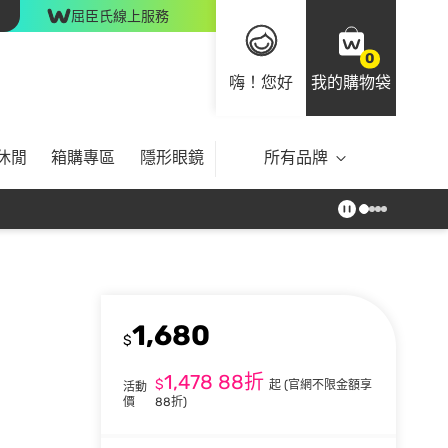
屈臣氏線上服務
0
嗨！您好
我的購物袋
休閒
箱購專區
隱形眼鏡
所有品牌
1,680
$
1,478
88折
$
起
(官網不限金額享
活動
價
88折)