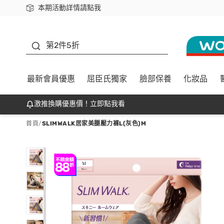
本期活動詳情請點我
下載app最高回饋$350
善存
第2件5折
最新會員優惠
屈臣氏獨家
臉部保養
化妝品
激推換購優惠價！立即點我看
首頁
/
SLIMWALK居家美腿壓力褲L(灰色)M