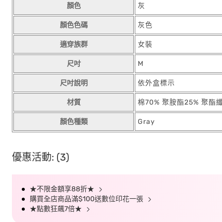
顏色
灰
顏色色碼
灰色
適穿族群
女裝
尺吋
M
尺吋說明
依外盒標示
材質
棉70% 聚胺酯25% 聚酯
顏色種類
Gray
優惠活動: (3)
★不限金額享88折★
購買全店商品滿$100送數位印花一張
★點數狂飆7倍★