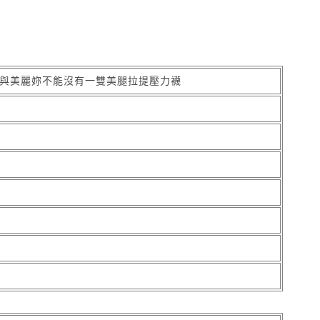
康與美麗妳不能沒有一雙美腿拉提壓力襪