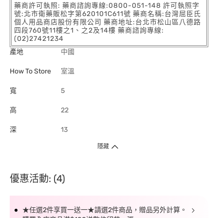
藥商許可執照: 藥商諮詢專線:0800-051-148 許可執照字
號:北市衛藥販松字第620101C611號 藥商名稱:台灣屈臣氏
個人用品商店股份有限公司 藥商地址:台北市松山區八德路
四段760號11樓之1、之2及14樓 藥商諮詢專線:
(02)27421234
產地
中國
How To Store
室溫
寬
5
高
22
深
13
隱藏
優惠活動: (4)
★任選2件享買一送一★請選2件商品，贈品另外計算。