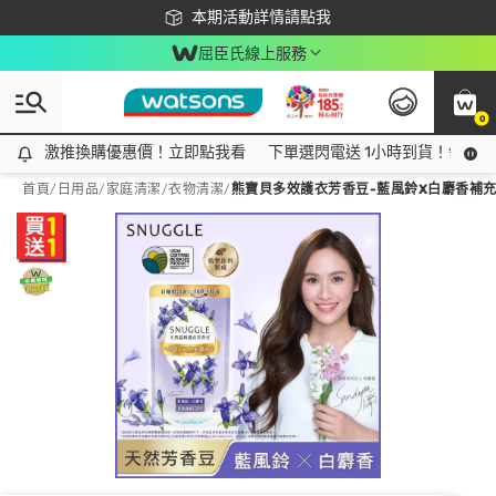
下載app最高回饋$350
本期活動詳情請點我
屈臣氏線上服務
0
激推換購優惠價！立即點我看
激推換購優惠價！立即點我看
下單選閃電送 1小時到貨！領神券
首頁
/
日用品
/
家庭清潔
/
衣物清潔
/
熊寶貝多效護衣芳香豆-藍風鈴X白麝香補充包