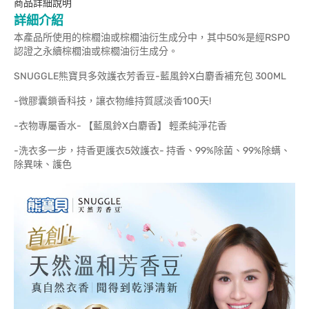
商品詳細說明
詳細介紹
本產品所使用的棕櫚油或棕櫚油衍生成分中，其中50%是經RSPO
認證之永續棕櫚油或棕櫚油衍生成分。
SNUGGLE熊寶貝多效護衣芳香豆-藍風鈴X白麝香補充包 300ML
-微膠囊鎖香科技，讓衣物維持質感淡香100天!
-衣物專屬香水- 【藍風鈴X白麝香】 輕柔純淨花香
-洗衣多一步，持香更護衣5效護衣- 持香、99%除菌、99%除螨、
除異味、護色