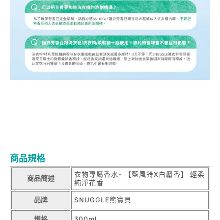
商品規格
衣物專屬香水- 【藍風鈴X白麝香】 輕柔
商品簡述
純淨花香
品牌
SNUGGLE熊寶貝
規格
300ml