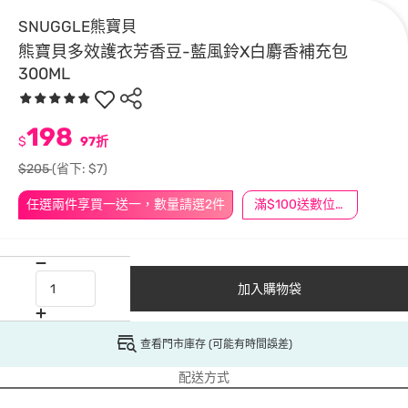
SNUGGLE熊寶貝
熊寶貝多效護衣芳香豆-藍風鈴X白麝香補充包
300ML
198
$
97折
$205
(省下: $7)
任選兩件享買一送一，數量請選2件
滿$100送數位印花
加入購物袋
查看門市庫存 (可能有時間誤差)
配送方式