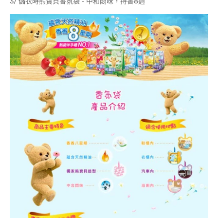
3/ 儲衣時熊寶貝香氛袋 - 中和悶味，持香8週