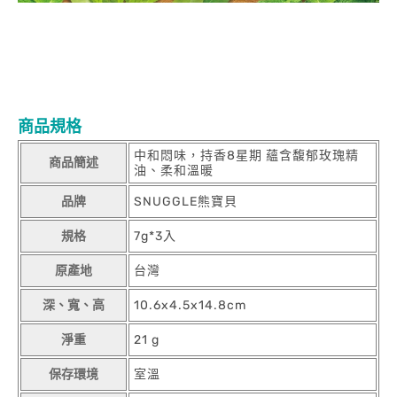
商品規格
中和悶味，持香8星期 蘊含馥郁玫瑰精
商品簡述
油、柔和溫暖
品牌
SNUGGLE熊寶貝
規格
7g*3入
原產地
台灣
深、寬、高
10.6x4.5x14.8cm
淨重
21 g
保存環境
室溫