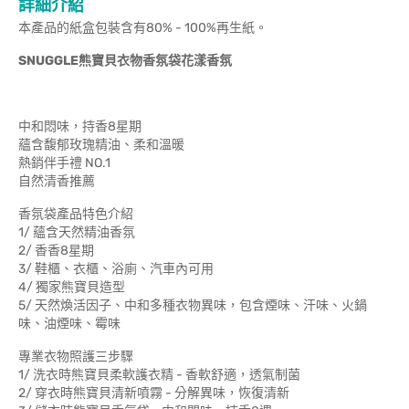
詳細介紹
本產品的紙盒包裝含有80% - 100%再生紙。
SNUGGLE熊寶貝衣物香氛袋花漾香氛
中和悶味，持香8星期
蘊含馥郁玫瑰精油、柔和溫暖
熱銷伴手禮 NO.1
自然清香推薦
香氛袋產品特色介紹
1/ 蘊含天然精油香氛
2/ 香香8星期
3/ 鞋櫃、衣櫃、浴廁、汽車內可用
4/ 獨家熊寶貝造型
5/ 天然煥活因子、中和多種衣物異味，包含煙味、汗味、火鍋
味、油煙味、霉味
專業衣物照護三步驟
1/ 洗衣時熊寶貝柔軟護衣精 - 香軟舒適，透氣制菌
2/ 穿衣時熊寶貝清新噴霧 - 分解異味，恢復清新