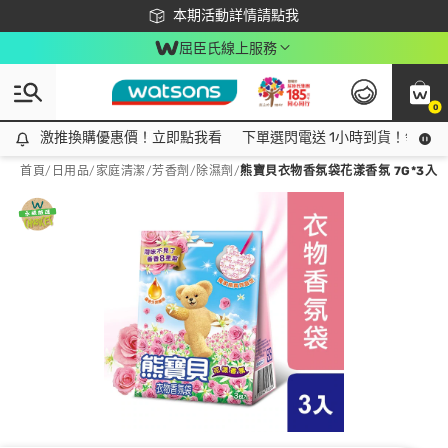
下載app最高回饋$350
本期活動詳情請點我
屈臣氏線上服務
0
激推換購優惠價！立即點我看
激推換購優惠價！立即點我看
下單選閃電送 1小時到貨！領神券
首頁
/
日用品
/
家庭清潔
/
芳香劑/除濕劑
/
熊寶貝衣物香氛袋花漾香氛 7G*3入