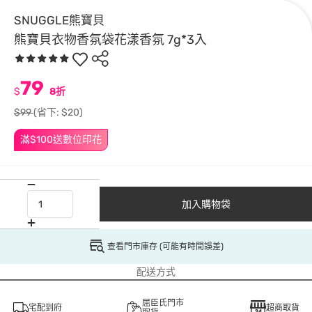
SNUGGLE熊寶貝
熊寶貝衣物香氛袋花漾香氛 7g*3入
79
$
8折
$99
(省下: $20)
滿$100送數位印花
加入購物袋
查看門市庫存 (可能有時間誤差)
配送方式
屈臣氏門市
宅配到府
超商取貨