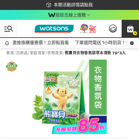
下載app最高回饋$350
本期活動詳情請點我
屈臣氏線上服務
0
激推換購優惠價！立即點我看
激推換購優惠價！立即點我看
下單選閃電送 1小時到貨！領神券
首頁
/
日用品
/
家庭清潔
/
衣物清潔
/
熊寶貝衣物香氛袋草本清新 7G*3入