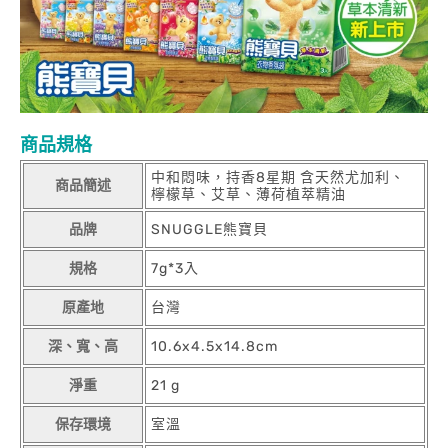
商品規格
中和悶味，持香8星期 含天然尤加利、
商品簡述
檸檬草、艾草、薄荷植萃精油
品牌
SNUGGLE熊寶貝
規格
7g*3入
原產地
台灣
深、寬、高
10.6x4.5x14.8cm
淨重
21 g
保存環境
室溫