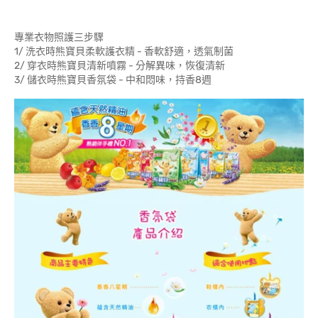
專業衣物照護三步驟
1/ 洗衣時熊寶貝柔軟護衣精 - 香軟舒適，透氣制菌
2/ 穿衣時熊寶貝清新噴霧 - 分解異味，恢復清新
3/ 儲衣時熊寶貝香氛袋 - 中和悶味，持香8週