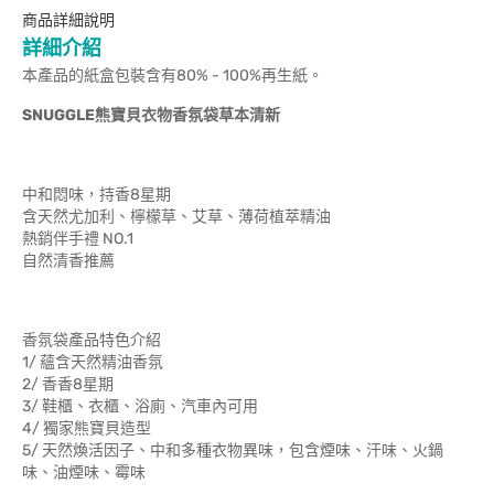
商品詳細說明
詳細介紹
本產品的紙盒包裝含有80% - 100%再生紙。
SNUGGLE熊寶貝衣物香氛袋草本清新
中和悶味，持香8星期
含天然尤加利、檸檬草、艾草、薄荷植萃精油
熱銷伴手禮 NO.1
自然清香推薦
香氛袋產品特色介紹
1/ 蘊含天然精油香氛
2/ 香香8星期
3/ 鞋櫃、衣櫃、浴廁、汽車內可用
4/ 獨家熊寶貝造型
5/ 天然煥活因子、中和多種衣物異味，包含煙味、汗味、火鍋
味、油煙味、霉味