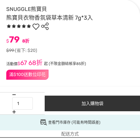
SNUGGLE熊寶貝
熊寶貝衣物香氛袋草本清新 7g*3入
79
$
8折
$99
(省下: $20)
67
68折
$
起
(不限金額結帳享85折)
活動價
滿$100送數位印花
加入購物袋
查看門市庫存 (可能有時間誤差)
配送方式