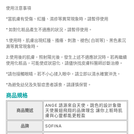
使用注意事項
*當肌膚有受傷、紅腫、濕疹等異常現象時，請暫停使用
* 如對化粧品產生不適應的狀況，請暫停使用。
1.使用時，肌膚出現紅腫、搔癢、刺激、褪色( 白斑等)、黑色素沉
澱等異常現象時。
2.使用後的肌膚，照射陽光後，發生上述不適應狀況時。若再繼續
使用化粧品，可能使症狀惡化，請儘快找皮膚科醫師診斷治療。
*請勿接觸眼睛，若不小心揉入眼中，請立即以清水確實沖洗。
*為避免幼兒及失智症患者誤食，請謹慎保管。
商品規格
ANGE 語源來自天使，跳色的設計象徵
商品簡述
天使展翅飛翔的品牌理念 讓你上粧時肌
膚與心靈都能更輕盈
品牌
SOFINA