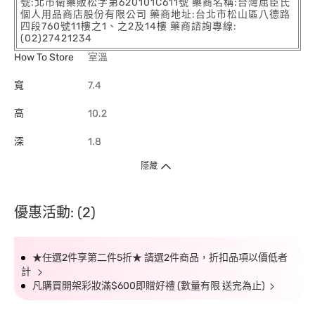
號:北市衛藥販松字第620101C611號 藥商名稱:台灣屈臣氏
個人用品商店股份有限公司 藥商地址:台北市松山區八德路
四段760號11樓之1、之2及14樓 藥商諮詢專線:
(02)27421234
How To Store
室溫
寬
7.4
高
10.2
深
1.8
隱藏
優惠活動: (2)
★任選2件享第二件5折★ 請選2件商品，折扣品項以價低者
計
凡購買開架彩妝滿$600即贈好禮 (數量有限 送完為止)