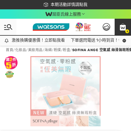
下載app最高回饋$350
本期活動詳情請點我
屈臣氏線上服務
0
激推換購優惠價！立即點我看
激推換購優惠價！立即點我看
下單選閃電送 1小時到貨！領神券
首頁
/
化妝品
/
美妝用品
/
海綿/粉撲/粉盒
/
SOFINA ANGE 空氣感 絲滑無瑕粉