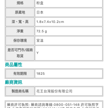
規格
粉盒
原產地
日本
深、寬、高
1.8x7.4x10.2cm
淨重
72.5 g
保存環境
室溫
是否可門市/超商
Y
取貨
商品屬性
有效期限
1825
廠商資訊
製造商名稱
花王台灣股份有限公司
藥商許可執照: 藥商諮詢專線:0800-051-148 許可執照字