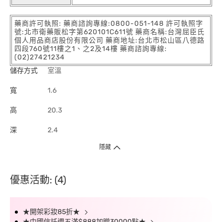
藥商許可執照: 藥商諮詢專線:0800-051-148 許可執照字
號:北市衛藥販松字第620101C611號 藥商名稱:台灣屈臣氏
個人用品商店股份有限公司 藥商地址:台北市松山區八德路
四段760號11樓之1、之2及14樓 藥商諮詢專線:
(02)27421234
儲存方式
室溫
寬
1.6
高
20.3
深
2.4
隱藏
優惠活動: (4)
★開架彩妝85折★
★中國信託週五滿$888加贈30000點★