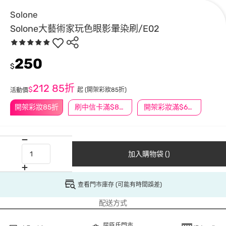
Solone
Solone大藝術家玩色眼影暈染刷/E02
250
$
212
85折
$
起
(開架彩妝85折)
活動價
開架彩妝85折
刷中信卡滿$888送3萬點
開架彩妝滿$600送好禮
加入購物袋 ()
查看門市庫存 (可能有時間誤差)
配送方式
屈臣氏門市