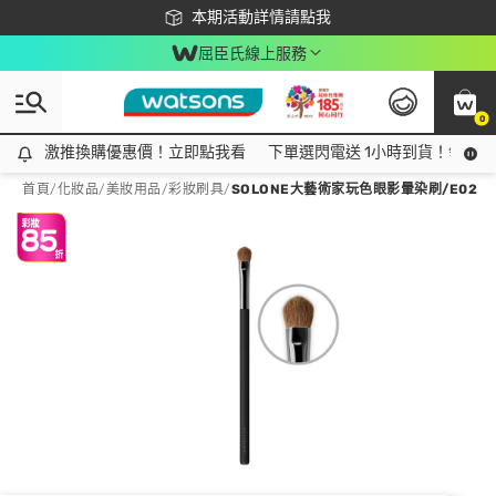
下載app最高回饋$350
本期活動詳情請點我
屈臣氏線上服務
0
激推換購優惠價！立即點我看
激推換購優惠價！立即點我看
下單選閃電送 1小時到貨！領神券
首頁
/
化妝品
/
美妝用品
/
彩妝刷具
/
SOLONE大藝術家玩色眼影暈染刷/E02