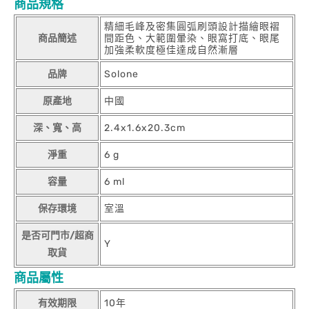
商品規格
精細毛峰及密集圓弧刷頭設計描繪眼褶
商品簡述
間距色、大範圍暈染、眼窩打底、眼尾
加強柔軟度極佳達成自然漸層
品牌
Solone
原產地
中國
深、寬、高
2.4x1.6x20.3cm
淨重
6 g
容量
6 ml
保存環境
室溫
是否可門市/超商
Y
取貨
商品屬性
有效期限
10年