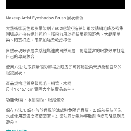
Makeup Artist Eyeshadow Brush 層次疊色
大藝術家玩色眼影暈染刷 / E02輕鬆打造夢幻眼妝精細毛峰及密集
圓弧設計擁有絕佳抓粉、釋粉力用於描繪眼褶間距色、大範圍暈
染、眼窩打底、眼尾加強柔軟度極佳
自然表現眼影層次感輕鬆達成自然漸層。創造豐富的眼妝效果打造
自己的專屬妝容。
使用方法:沾取適量眼彩輕掃於眼皮即可輕鬆暈染營造柔和自然的
眼妝層次。
產品規格毛質高級馬毛、銅管、木柄
尺寸1 x 16.1 cm 實際大小依實品為主。
功能:眼窩、眼摺間距、眼尾暈染
保存方法:1. 請存放於通風陰涼處避免陽光直曬。2. 請勿長時間泡
水或使用高濃度酒精清潔。3. 請注意勿重壓導致刷毛變形降低刷具
壽命。