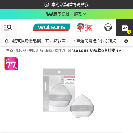
下載app最高回饋$350
本期活動詳情請點我
屈臣氏線上服務
0
激推換購優惠價！立即點我看
激推換購優惠價！立即點我看
下單選閃電送 1小時到貨！領神券
首頁
/
化妝品
/
美妝用品
/
海綿/粉撲/粉盒
/
SOLONE 奶凍軟Q生粉撲 1入