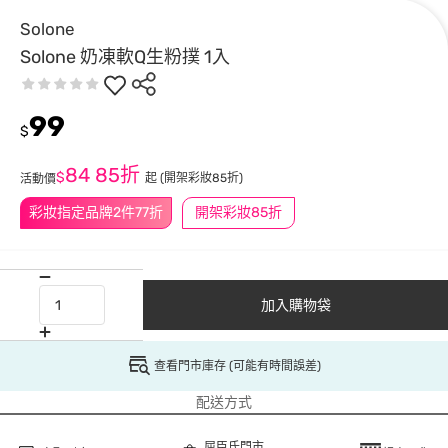
Solone
Solone 奶凍軟Q生粉撲 1入
99
$
84
85折
$
起
(開架彩妝85折)
活動價
彩妝指定品牌2件77折
開架彩妝85折
加入購物袋
查看門市庫存 (可能有時間誤差)
配送方式
屈臣氏門市