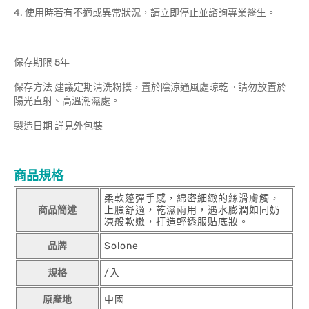
4. 使用時若有不適或異常狀況，請立即停止並諮詢專業醫生。
保存期限 5年
保存方法 建議定期清洗粉撲，置於陰涼通風處晾乾。請勿放置於
陽光直射、高溫潮濕處。
製造日期 詳見外包裝
商品規格
柔軟蓬彈手感，綿密細緻的絲滑膚觸，
商品簡述
上臉舒適，乾濕兩用，遇水膨潤如同奶
凍般軟嫩，打造輕透服貼底妝。
品牌
Solone
規格
/入
原產地
中國