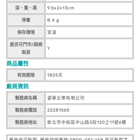
深、寬、高
9.5x2x13cm
淨重
8.4 g
保存環境
室溫
是否可門市/超商
Y
取貨
商品屬性
有效期限
1825天
廠商資訊
製造商名稱
姿華企業有限公司
製造商電話
22281560
製造商地址
新北市中和區中山路3段120之11號6樓
藥商許可執照: 藥商諮詢專線:0800-051-148 許可執照字