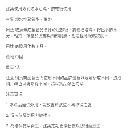
建議使用方式泡水沾濕、擠乾後使用
材質 親水性聚氨酯、緞帶
用法 取適量底妝產品塗抹於臉部後，將粉撲浸濕，擰出多餘水
分，輕拍、按壓於臉部與頸部肌膚，創造輕薄服貼妝感。
用途 底妝用化妝工具。
產地 中國
數量 1入
注意 網頁商品會因為使用不同的品牌螢幕以及解析度不同，造成
圖片顏色呈現略有不同，請以實品顏色為準。
注意事項
1. 本產品僅供外用，請放置於孩童不易取得之處。
2. 清洗時請勿用力搓揉。
3. 為確保乾淨衛生，建議定期更換粉撲以防細菌滋生。