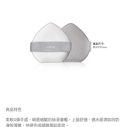
商品特色
柔軟Q彈手感，綿密細膩的絲滑膚觸，上臉舒適，遇水膨潤如同奶
凍般彈嫩，快速完成細緻服貼底妝。