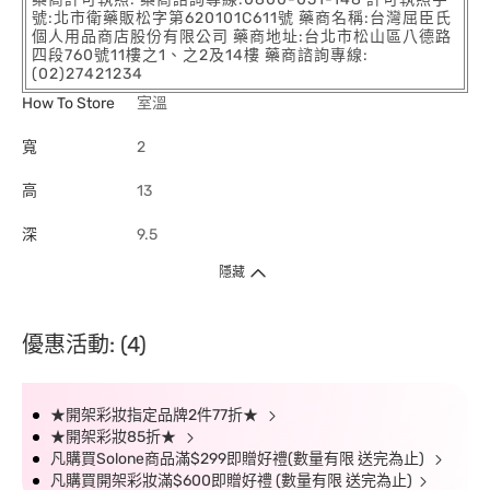
號:北市衛藥販松字第620101C611號 藥商名稱:台灣屈臣氏
個人用品商店股份有限公司 藥商地址:台北市松山區八德路
四段760號11樓之1、之2及14樓 藥商諮詢專線:
(02)27421234
How To Store
室溫
寬
2
高
13
深
9.5
隱藏
優惠活動: (4)
★開架彩妝指定品牌2件77折★
★開架彩妝85折★
凡購買Solone商品滿$299即贈好禮(數量有限 送完為止)
凡購買開架彩妝滿$600即贈好禮 (數量有限 送完為止)