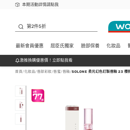
本期活動詳情請點我
下載app最高回饋$350
善存
第2件5折
最新會員優惠
屈臣氏獨家
臉部保養
化妝品
激推換購優惠價！立即點我看
首頁
/
化妝品
/
唇部彩妝
/
唇蜜/唇釉
/
SOLONE 柔光幻色訂製唇釉 23 櫻桃