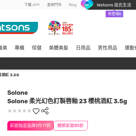
Watsons 屈氏生活
下載 APP
查詢門市
Blog
新登場!!
醫美
專櫃
保健
美體美髮
日用品
男性用品
運動
酒紅 3.5G
Solone
Solone 柔光幻色訂製唇釉 23 櫻桃酒紅 3.5g
彩妝指定品牌2件77折
開架彩妝85折