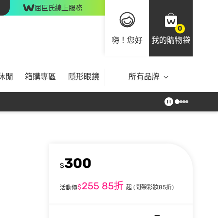
屈臣氏線上服務
0
嗨！您好
我的購物袋
休閒
箱購專區
隱形眼鏡
所有品牌
300
$
255
85折
$
起
(開架彩妝85折)
活動價