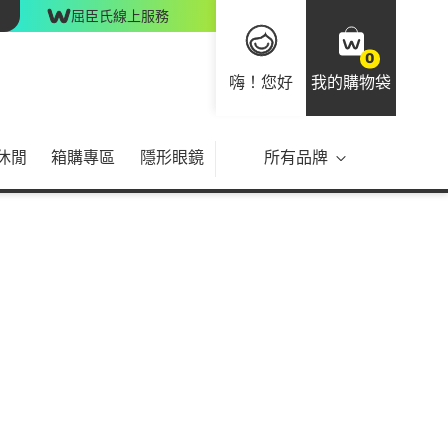
屈臣氏線上服務
0
嗨！您好
我的購物袋
休閒
箱購專區
隱形眼鏡
所有品牌