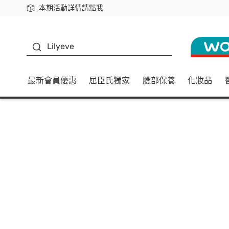
本期活動詳情請點我
下載app最高回饋$350
K beauty
Lilyeve
最新會員優惠
屈臣氏獨家
臉部保養
化妝品