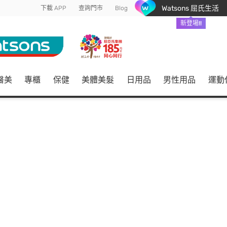
Watsons 屈氏生活
下載 APP
查詢門市
Blog
新登場!!
醫美
專櫃
保健
美體美髮
日用品
男性用品
運動