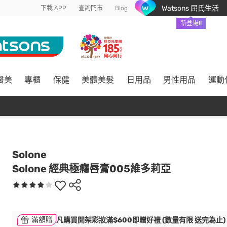
Watsons 屈氏生活
下載 APP
查詢門市
Blog
新登場!!
醫美
專櫃
保健
美體美髮
日用品
男性用品
運動
Solone
Solone 經典極癮唇膏005維多莉亞
滿額贈
凡購買開架彩妝滿$600即贈好禮 (數量有限 送完為止)