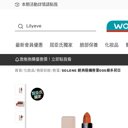
本期活動詳情請點我
下載app最高回饋$350
K beauty
Lilyeve
最新會員優惠
屈臣氏獨家
臉部保養
化妝品
激推換購優惠價！立即點我看
首頁
/
化妝品
/
唇部彩妝
/
唇膏
/
SOLONE 經典極癮唇膏005維多莉亞