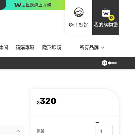
屈臣氏線上服務
0
嗨！您好
我的購物袋
休閒
箱購專區
隱形眼鏡
所有品牌
320
$
數量