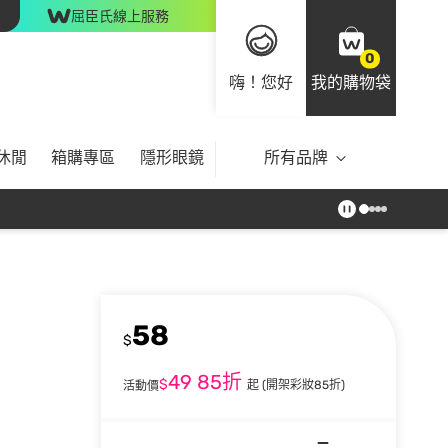
屈臣氏線上服務
0
嗨！您好
我的購物袋
休閒
箱購專區
隱形眼鏡
所有品牌
58
$
49
85折
$
起
(開架彩妝85折)
活動價