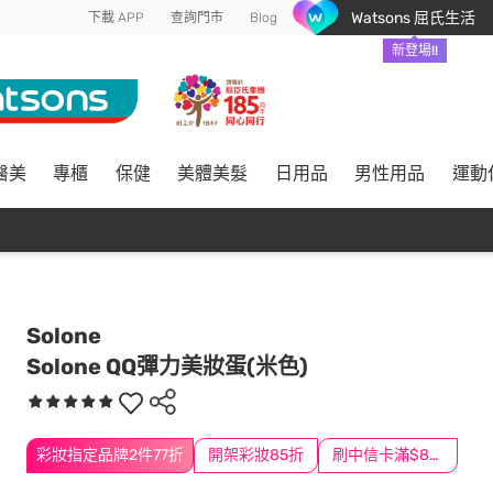
Watsons 屈氏生活
下載 APP
查詢門市
Blog
新登場!!
醫美
專櫃
保健
美體美髮
日用品
男性用品
運動
Solone
Solone QQ彈力美妝蛋(米色)
彩妝指定品牌2件77折
開架彩妝85折
刷中信卡滿$888送3萬點