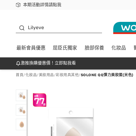
本期活動詳情請點我
下載app最高回饋$350
K beauty
Lilyeve
最新會員優惠
屈臣氏獨家
臉部保養
化妝品
激推換購優惠價！立即點我看
首頁
/
化妝品
/
美妝用品
/
彩妝用具其他
/
SOLONE QQ彈力美妝蛋(米色)